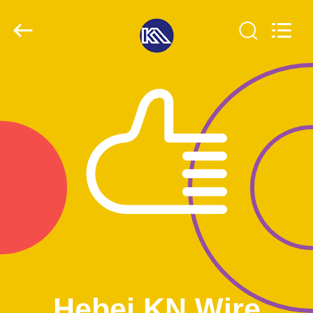
Wire
Mesh
Co.,
Ltd..
All
Rights
Reserved.
THUIS
PRODUCTEN
OVER
ONS
FABRIEKSTOCHT
KWALITEITSCONTROLE
Hebei KN Wire