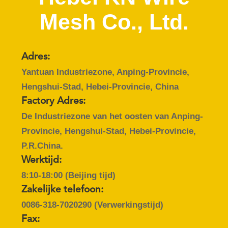
NEEM
Mesh Co., Ltd.
CONTACT
MET
ONS
Adres:
OP
Yantuan Industriezone, Anping-Provincie,
Hengshui-Stad, Hebei-Provincie, China
NIEUWS
Factory Adres:
De Industriezone van het oosten van Anping-
OFFERTE
Provincie, Hengshui-Stad, Hebei-Provincie,
P.R.China.
AANVRAGEN
Werktijd:
8:10-18:00 (Beijing tijd)
SITEMAP
Zakelijke telefoon:
0086-318-7020290
(Verwerkingstijd)
PRIVACYBELEID
Fax: