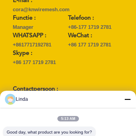
E-mail :
cora@knwiremesh.com
Functie :
Telefoon :
Manager
+86-177 1719 2781
WHATSAPP :
WeChat :
+8617717192781
+86 177 1719 2781
Skype :
+86 177 1719 2781
Contactpersoon :
Miss. Julia
Linda
E-mail :
julia@knwiremesh.com
5:13 AM
Functie :
Telefoon :
Good day, what product are you looking for?
Head of Senior
+86 177 3408 2565