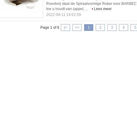
Roestvrij staal de Spiraalvormige Roker voor BARBECU
toe u houdt van (appel, ...
Lees meer
2022-08-11 14:02:59
Page 1 of 6
|<
<<
1
2
3
4
5