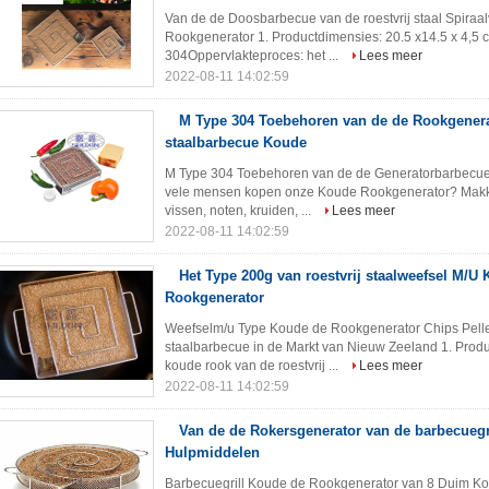
Van de de Doosbarbecue van de roestvrij staal Spira
Rookgenerator 1. Productdimensies: 20.5 x14.5 x 4,5 cm 
304Oppervlakteproces: het ...
Lees meer
2022-08-11 14:02:59
M Type 304 Toebehoren van de de Rookgenerat
staalbarbecue Koude
M Type 304 Toebehoren van de de Generatorbarbecue
vele mensen kopen onze Koude Rookgenerator? Makkeli
vissen, noten, kruiden, ...
Lees meer
2022-08-11 14:02:59
Het Type 200g van roestvrij staalweefsel M/U
Rookgenerator
Weefselm/u Type Koude de Rookgenerator Chips Pellet
staalbarbecue in de Markt van Nieuw Zeeland 1. Prod
koude rook van de roestvrij ...
Lees meer
2022-08-11 14:02:59
Van de de Rokersgenerator van de barbecuegr
Hulpmiddelen
Barbecuegrill Koude de Rookgenerator van 8 Duim K