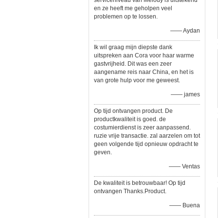
serviceniveau van Melody is uitstekend
en ze heeft me geholpen veel
problemen op te lossen.
—— Aydan
Ik wil graag mijn diepste dank
uitspreken aan Cora voor haar warme
gastvrijheid. Dit was een zeer
aangename reis naar China, en het is
van grote hulp voor me geweest.
—— james
Op tijd ontvangen product. De
productkwaliteit is goed. de
costumierdienst is zeer aanpassend.
ruzie vrije transactie. zal aarzelen om tot
geen volgende tijd opnieuw opdracht te
geven.
—— Ventas
De kwaliteit is betrouwbaar! Op tijd
ontvangen Thanks.Product.
—— Buena