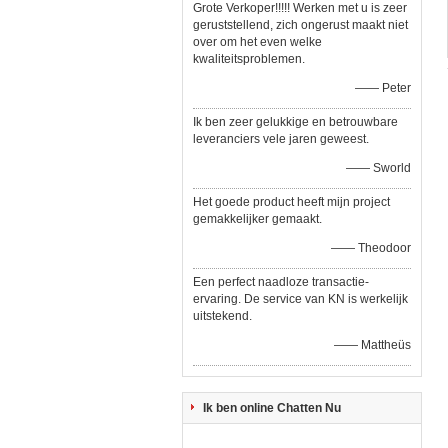
Grote Verkoper!!!!! Werken met u is zeer
geruststellend, zich ongerust maakt niet
over om het even welke
kwaliteitsproblemen.
—— Peter
Ik ben zeer gelukkige en betrouwbare
leveranciers vele jaren geweest.
—— Sworld
Het goede product heeft mijn project
gemakkelijker gemaakt.
—— Theodoor
Een perfect naadloze transactie-
ervaring. De service van KN is werkelijk
uitstekend.
—— Mattheüs
Ik ben online Chatten Nu