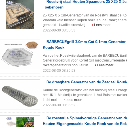
Roestvrij staal Houten Spaanders 25 X25 X 
Toebehoren
25 X25 X 5 Cm-Generator van de Roestvrij staal de 
Waarom vele mensen kopen onze Koude Rookgenerator
gemaakt - kwaliteitsroestvrij ...
Lees meer
2022-08-30 08:35:53
BARBECUEgrill 3.0mm Gat 0.1mm Generator v
Koude Rook
Van de het Roestvrije staalrook van de BARBECUEgri
Generatorgebruik voor Korrel Gril met Concurrerende
rokersgenerator is populair in ...
Lees meer
2022-08-30 08:35:53
De draagbare Generator van de Zaagsel Kou
Koude de Rookgenerator van het roestvrij staal Draag
het UK 1. Makkelijk te gebruiken 1. Vul Buis met uw k
Licht met ...
Lees meer
2022-08-30 08:35:52
De roestvrije Spiraalvormige Generator van 
Houten Eigengemaakte Koude Rook van de Rok