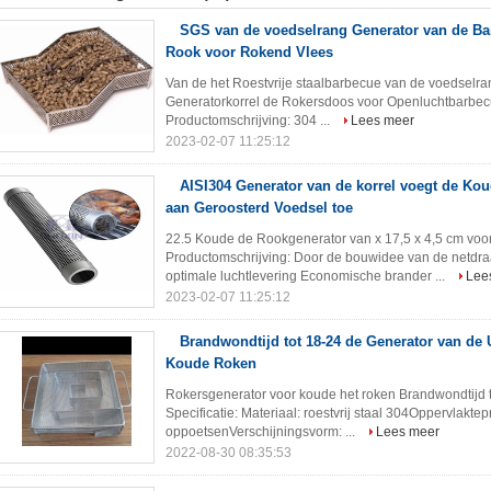
SGS van de voedselrang Generator van de B
Rook voor Rokend Vlees
Van de het Roestvrije staalbarbecue van de voedselr
Generatorkorrel de Rokersdoos voor Openluchtbarbe
Productomschrijving: 304 ...
Lees meer
2023-02-07 11:25:12
AISI304 Generator van de korrel voegt de K
aan Geroosterd Voedsel toe
22.5 Koude de Rookgenerator van x 17,5 x 4,5 cm voo
Productomschrijving: Door de bouwidee van de netd
optimale luchtlevering Economische brander ...
Lee
2023-02-07 11:25:12
Brandwondtijd tot 18-24 de Generator van de 
Koude Roken
Rokersgenerator voor koude het roken Brandwondtijd 
Specificatie: Materiaal: roestvrij staal 304Oppervlaktep
oppoetsenVerschijningsvorm: ...
Lees meer
2022-08-30 08:35:53