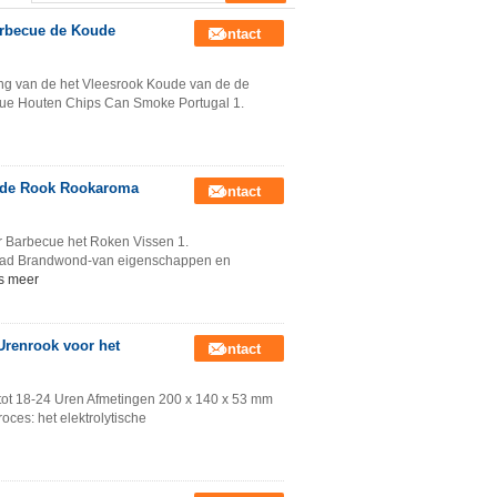
arbecue de Koude
Contact
ang van de het Vleesrook Koude van de de
cue Houten Chips Can Smoke Portugal 1.
oude Rook Rookaroma
Contact
r Barbecue het Roken Vissen 1.
raad Brandwond-van eigenschappen en
s meer
Urenrook voor het
Contact
tot 18-24 Uren Afmetingen 200 x 140 x 53 mm
roces: het elektrolytische