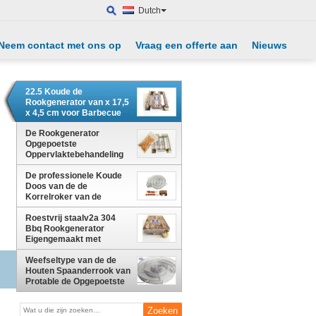
Dutch
Neem contact met ons op
Vraag een offerte aan
Nieuws
22.5 Koude de
Rookgenerator van x 17,5
x 4,5 cm voor Barbecue
het Roken Vissen
De Rookgenerator
Opgepoetste
Oppervlaktebehandeling
van de
De professionele Koude
voedselstaalkwaliteit voor
Doos van de de
Grill
Korrelroker van de
Rookgenerator voor
Openluchtbbq Houten
Roestvrij staalv2a 304
Spaanders
Bbq Rookgenerator
Eigengemaakt met
Houten Spaanders
Weefseltype van de de
Houten Spaanderrook van
Protable de Opgepoetste
Oppervlakte Generator
voor de Plaat van het
Zaagselmetaal