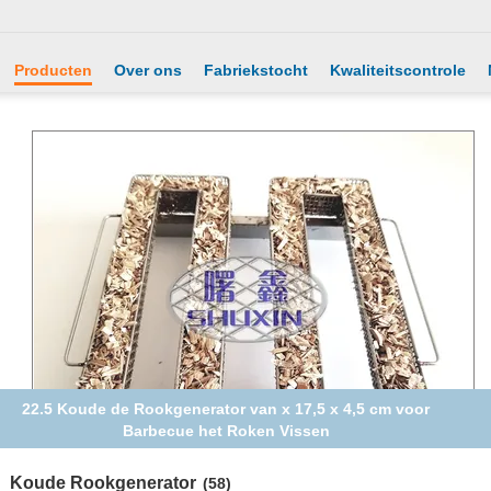
Producten
Over ons
Fabriekstocht
Kwaliteitscontrole
De Rookgenerator Opgepoetste Oppervlaktebehandeling van
de voedselstaalkwaliteit voor Grill
Koude Rookgenerator
(58)