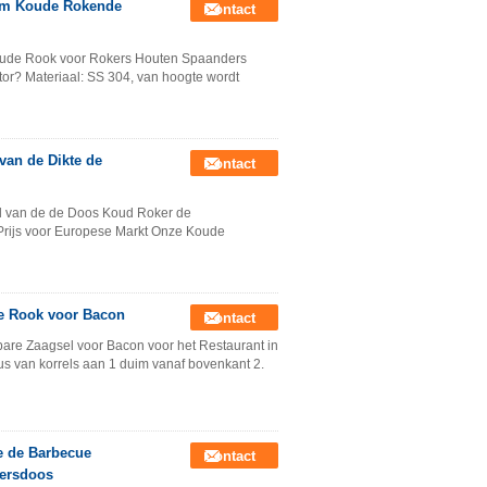
5cm Koude Rokende
Contact
Koude Rook voor Rokers Houten Spaanders
? Materiaal: SS 304, van hoogte wordt
an de Dikte de
Contact
ll van de de Doos Koud Roker de
 Prijs voor Europese Markt Onze Koude
de Rook voor Bacon
Contact
bare Zaagsel voor Bacon voor het Restaurant in
eus van korrels aan 1 duim vanaf bovenkant 2.
de de Barbecue
Contact
ersdoos