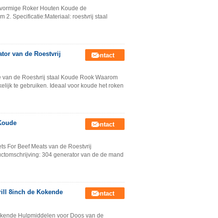
alvormige Roker Houten Koude de
2. Specificatie:Materiaal: roestvrij staal
or van de Roestvrij
Contact
 van de Roestvrij staal Koude Rook Waarom
jk te gebruiken. Ideaal voor koude het roken
 Koude
Contact
s For Beef Meats van de Roestvrij
uctomschrijving: 304 generator van de de mand
ill 8inch de Kokende
Contact
okende Hulpmiddelen voor Doos van de