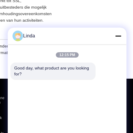
rkt tot SSL,
itbesteders die mogelijk
eheimhoudingsovereenkomsten
en van hun activiteiten.
Linda
derjarig bent, raden wij u
rmatie aan ons te
12:15 PM
Good day, what product are you looking 
for?
Vraag een offerte aan
ane
Verzenden
n
sgs
e
k
E-Mail
Sitemap
|