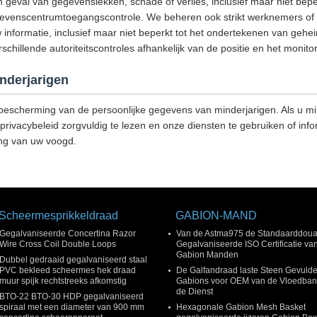
geval van gegevenslekken, schade of verlies, inclusief maar niet bepe
egevenscentrumtoegangscontrole. We beheren ook strikt werknemers of u
 informatie, inclusief maar niet beperkt tot het ondertekenen van g
hillende autoriteitscontroles afhankelijk van de positie en het monitor
nderjarigen
escherming van de persoonlijke gegevens van minderjarigen. Als u min
privacybeleid zorgvuldig te lezen en onze diensten te gebruiken of info
ng van uw voogd.
Scheermesprikkeldraad
GABION-MAND
Gegalvaniseerde Concertina Razor
Van de Astma975 de Standaarddou
Wire Cross Coil Double Loops
Gegalvaniseerde ISO Certificatie va
Gabion Manden
Dubbel gedraaid gegalvaniseerd staal
PVC bekleed scheermes hek draad
De Galfandraad laste Steen Gevuld
muur spijk rechtstreeks afkomstig
Gabions voor OEM van de Vloedban
de Dienst
BTO-22 BTO-30 HDP gegalvaniseerd
spiraal met een diameter van 900 mm
Hexagonale Gabion Mesh Basket