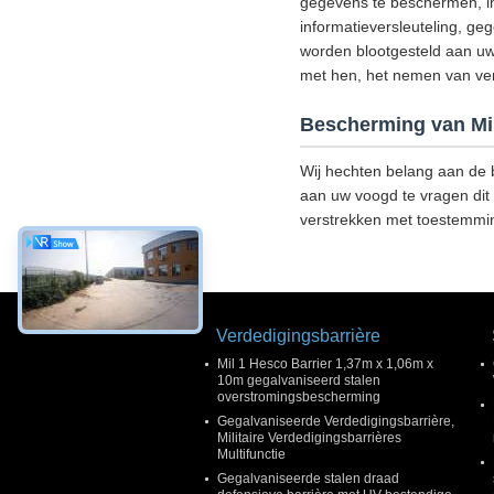
gegevens te beschermen, in 
informatieversleuteling, g
worden blootgesteld aan uw
met hen, het nemen van versc
Bescherming van Mi
Wij hechten belang aan de b
aan uw voogd te vragen dit 
verstrekken met toestemmi
Verdedigingsbarrière
Mil 1 Hesco Barrier 1,37m x 1,06m x
10m gegalvaniseerd stalen
overstromingsbescherming
Gegalvaniseerde Verdedigingsbarrière,
Militaire Verdedigingsbarrières
Multifunctie
Gegalvaniseerde stalen draad