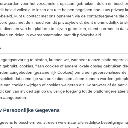
oorwaarden voor het verzamelen, opslaan, gebruiken, delen en besche
it beleid volledig te lezen om u te helpen begrijpen hoe u uw privacy 
cybeleid, kunt u contact met ons opnemen via de contactgegevens die op
oord gaat met de inhoud van dit privacybeleid, dient u onmiddellijk te 
e diensten van het platform te blijven gebruiken, stemt u ermee in dat
laan en delen in overeenstemming met dit privacybeleid.
s
egangservaring te bieden, kunnen we, wanneer u onze platformgerela
m gebruikt, cookies, flash cookies of andere lokale opslag gebruiken di
orden aangeboden (gezamenlijk Cookies) om u een gepersonaliseerde 
 alsjeblieft dat sommige van onze diensten alleen kunnen worden geïm
ie van cookies wijzigen of cookies weigeren als uw browser of de aanv
dit kan van invloed zijn op uw veilige toegang tot de platformgerelatee
den aangeboden.
 Persoonlijke Gegevens
gevens te beschermen, streven we ernaar alle redelijke beveiligings