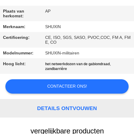
NEEM
CONTACT
Plaats van
AP
herkomst:
MET
Merknaam:
SHUXIN
ONS
Certificering:
CE, ISO, SGS, SASO, PVOC,COC, FM A, FM
OP
E, CO
Modelnummer:
SHUXIN-militairen
NIEUWS
Hoog licht:
,
het netwerkdozen van de gabiondraad
zandbarrière
OFFERTE
AANVRAGEN
CONTACTEER ONS!
SITEMAP
DETAILS ONTVOUWEN
PRIVACYBELEID
vergelijkbare producten