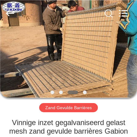
Wire
Mesh
Co.,
Ltd..
All
Rights
Reserved.
THUIS
PRODUCTEN
OVER
ONS
FABRIEKSTOCHT
Zand Gevulde Barrières
KWALITEITSCONTROLE
Vinnige inzet gegalvaniseerd gelast
mesh zand gevulde barrières Gabion