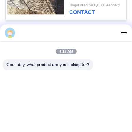
van de
Negotiated MOQ:100 eenheid
Perimeterveiligheid
CONTACT
populaire categorieën
Alle
4:18 AM
Verdedigingsbarrière
Militaire Barrière
Good day, what product are you looking for?
Zand Gevulde
Verdedigingsbastionbarrières
Barrières
Scheermesprikkeldraad
veiligheidsstaafdraad
MZP Draadobstakel
Anti-tankdraad
met geringe
zichtbaarheid