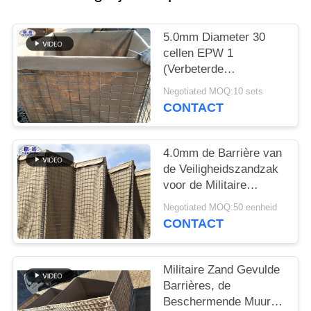
5.0mm Diameter 30
cellen EPW 1
(Verbeterde
Beschermende Muur)
Negotiated MOQ:10 sets
de
CONTACT
Verdedigingsbarrières
van HESCO
4.0mm de Barrière van
de Veiligheidszandzak
voor de Militaire
Technologie van het
Negotiated MOQ:50 eenheid
Vestingwerklassen
CONTACT
Militaire Zand Gevulde
Barrières, de
Beschermende Muur