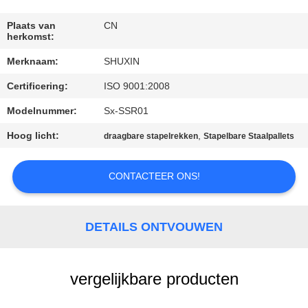
NEEM
CONTACT
Plaats van
CN
herkomst:
MET
Merknaam:
SHUXIN
ONS
Certificering:
ISO 9001:2008
OP
Modelnummer:
Sx-SSR01
NIEUWS
Hoog licht:
,
draagbare stapelrekken
Stapelbare Staalpallets
OFFERTE
CONTACTEER ONS!
AANVRAGEN
DETAILS ONTVOUWEN
SITEMAP
vergelijkbare producten
PRIVACYBELEID