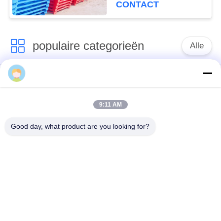
Stapelbare Pallet voor
CONTACT
Tarwe stapelt
populaire categorieën
Alle
Verdedigingsbarrière
Militaire Barrière
9:11 AM
Zand Gevulde
Verdedigingsbastionbarrières
Barrières
Good day, what product are you looking for?
Scheermesprikkeldraad
veiligheidsstaafdraad
MZP Draadobstakel
Anti-tankdraad
met geringe
zichtbaarheid