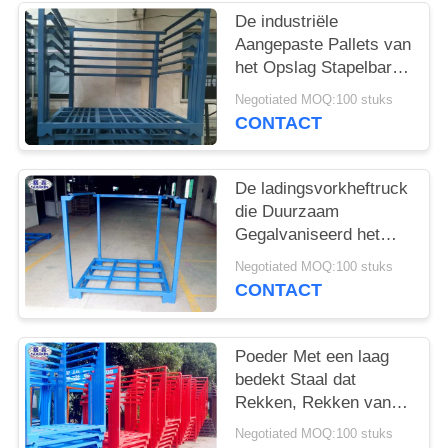
De industriële
Aangepaste Pallets van
het Opslag Stapelbare
Staal
Negotiated MOQ:100 stuks
CONTACT
De ladingsvorkheftruck
die Duurzaam
Gegalvaniseerd het
Ijzerstaal stapelt van
Negotiated MOQ:100 stuks
Palletrekken bespaart
CONTACT
Plaats
Poeder Met een laag
bedekt Staal dat
Rekken, Rekken van
de Pakhuis de
Negotiated MOQ:100 stuks