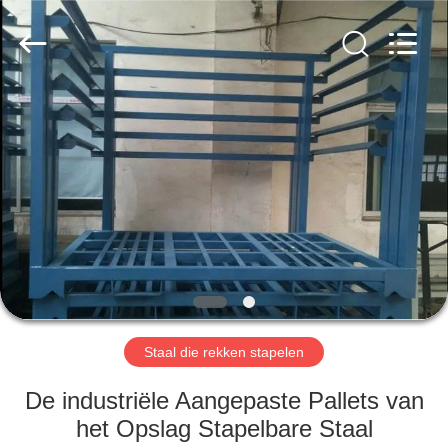
Wire
Mesh
Co.,
Ltd..
All
Rights
Reserved.
THUIS
PRODUCTEN
OVER
ONS
FABRIEKSTOCHT
Staal die rekken stapelen
KWALITEITSCONTROLE
De industriële Aangepaste Pallets van
het Opslag Stapelbare Staal