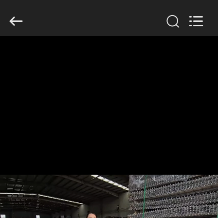
Wire
Mesh
Co.,
Ltd..
All
Rights
Reserved.
THUIS
PRODUCTEN
OVER
ONS
FABRIEKSTOCHT
KWALITEITSCONTROLE