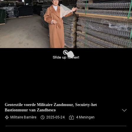
NEEM
CONTACT
MET
ONS
OP
NIEUWS
OFFERTE
AANVRAGEN
SITEMAP
Geotextile voerde Militaire Zandmuur, Secuirty-het
Bastionmuur van Zandhesco
Militaire Barrière
2025-05-24
4 Meningen
PRIVACYBELEID