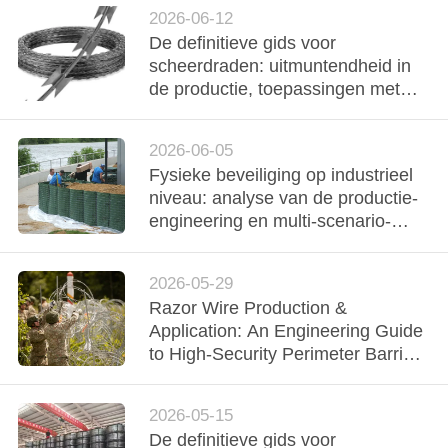
veiligheid
2026-06-12
De definitieve gids voor
scheerdraden: uitmuntendheid in
de productie, toepassingen met
hoge veiligheid en technische
normen
2026-06-05
Fysieke beveiliging op industrieel
niveau: analyse van de productie-
engineering en multi-scenario-
implementatie van hoogefficiënte
[defensieve barrière]-systemen
2026-05-29
Razor Wire Production &
Application: An Engineering Guide
to High-Security Perimeter Barriers
(Productie en toepassing van
scheerdraden: een technische gids
2026-05-15
voor omtrekbarrières met hoge
De definitieve gids voor
beveiliging)