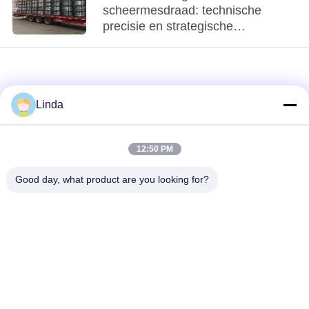
scheermesdraad: technische
precisie en strategische
beveiligingstoepassingen
Linda
12:50 PM
loading...
Good day, what product are you looking for?
populaire categorieën
Alle
Verdedigingsbarrière
Militaire Barrière
Zand Gevulde
Verdedigingsbastionbarrières