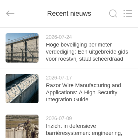
Wire
Mesh
Co.,
Recent nieuws
Ltd..
All
Rights
Reserved.
THUIS
2026-07-24
Hoge beveiliging perimeter
PRODUCTEN
verdediging: Een uitgebreide gids
voor roestvrij staal scheerdraad
OVER
2026-07-17
ONS
Razor Wire Manufacturing and
Applications: A High-Security
FABRIEKSTOCHT
Integration Guide
(Razordraadproductie en
toepassingen: een gids voor de
KWALITEITSCONTROLE
2026-07-09
integratie met hoge beveiliging)
Inzicht in defensieve
barrièresystemen: engineering,