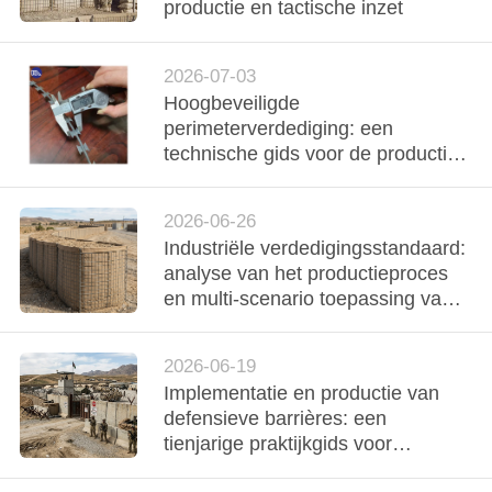
NEEM
productie en tactische inzet
CONTACT
MET
2026-07-03
Hoogbeveiligde
ONS
perimeterverdediging: een
OP
technische gids voor de productie
en technische implementatie van
prikkeldraad
NIEUWS
2026-06-26
Industriële verdedigingsstandaard:
analyse van het productieproces
OFFERTE
en multi-scenario toepassing van
AANVRAGEN
[defensive barrier]
2026-06-19
SITEMAP
Implementatie en productie van
defensieve barrières: een
tienjarige praktijkgids voor
PRIVACYBELEID
perimetertechniek met hoge