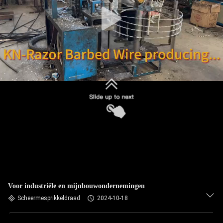
NEEM
CONTACT
MET
ONS
OP
NIEUWS
OFFERTE
AANVRAGEN
SITEMAP
Voor industriële en mijnbouwondernemingen
Scheermesprikkeldraad
2024-10-18
PRIVACYBELEID