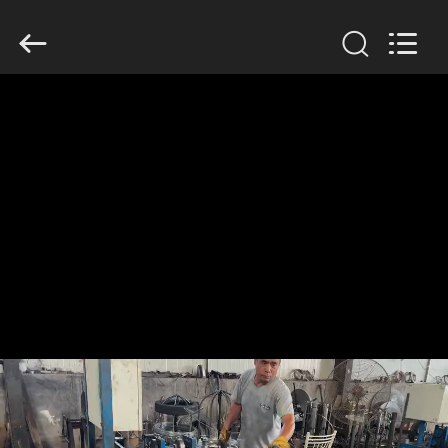
Wire
Mesh
Co.,
Ltd..
All
Rights
Reserved.
THUIS
PRODUCTEN
OVER
ONS
FABRIEKSTOCHT
KWALITEITSCONTROLE