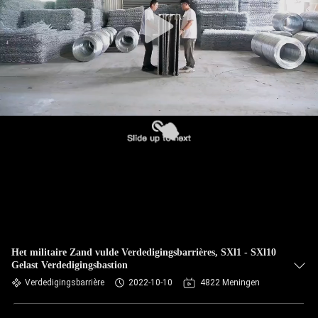
NEEM
CONTACT
MET
ONS
OP
NIEUWS
OFFERTE
AANVRAGEN
SITEMAP
Het militaire Zand vulde Verdedigingsbarrières, SXl1 - SXl10
Gelast Verdedigingsbastion
Verdedigingsbarrière
2022-10-10
4822 Meningen
PRIVACYBELEID