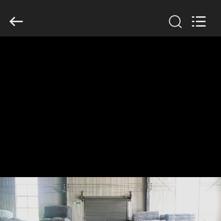
Wire
Mesh
Co.,
Ltd..
All
Rights
Reserved.
THUIS
PRODUCTEN
OVER
ONS
FABRIEKSTOCHT
KWALITEITSCONTROLE