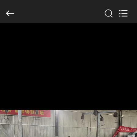
Wire
Mesh
Co.,
Ltd..
All
Rights
Reserved.
THUIS
PRODUCTEN
OVER
ONS
FABRIEKSTOCHT
KWALITEITSCONTROLE