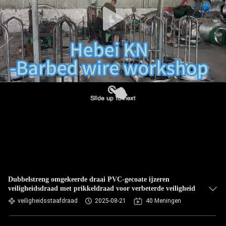
NEEM
CONTACT
MET
ONS
OP
NIEUWS
OFFERTE
AANVRAGEN
SITEMAP
Dubbelstreng omgekeerde draai PVC-gecoate ijzeren
veiligheidsdraad met prikkeldraad voor verbeterde veiligheid
veiligheidsstaafdraad
2025-08-21
40 Meningen
PRIVACYBELEID