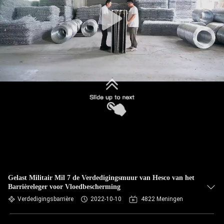
NEEM
CONTACT
MET
ONS
OP
NIEUWS
OFFERTE
AANVRAGEN
SITEMAP
Gelast Militair Mil 7 de Verdedigingsmuur van Hesco van het
Barrièreleger voor Vloedbescherming
Verdedigingsbarrière
2022-10-10
4822 Meningen
PRIVACYBELEID