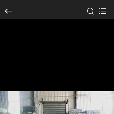
Wire
Mesh
Co.,
Ltd..
All
Rights
Reserved.
THUIS
PRODUCTEN
OVER
ONS
FABRIEKSTOCHT
KWALITEITSCONTROLE