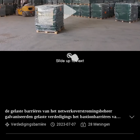
NEEM
CONTACT
MET
ONS
OP
NIEUWS
OFFERTE
AANVRAGEN
SITEMAP
de gelaste barrières van het netwerkoverstromingsbeheer
galvaniseerden gelaste verdedigings het bastionbarrières van
het draadnetwerk
Verdedigingsbarrière
2023-07-07
28 Meningen
PRIVACYBELEID