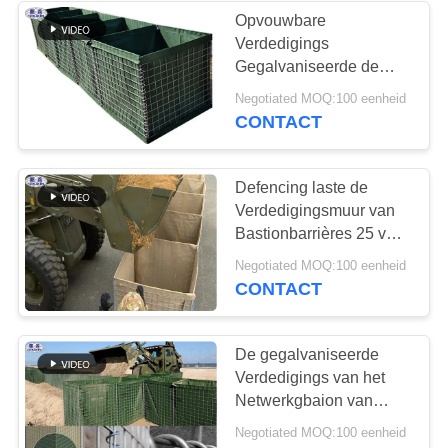
Opvouwbare
Verdedigings
Gegalvaniseerde de
Ambachtcoc Certificatie
Negotiated MOQ:100 eenheid
van Bastionbarrières
CONTACT
Muur
Defencing laste de
Verdedigingsmuur van
Bastionbarrières 25 van
het het Weerjaar Bewijs
Negotiated MOQ:100 eenheid
van de het Levensduur
CONTACT
De gegalvaniseerde
Verdedigings van het
Netwerkgbaion van
Bastionbarrières
Negotiated MOQ:100 eenheid
Aangepaste Grootte