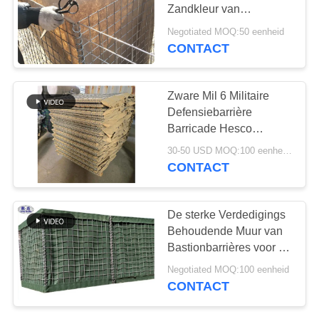
Zandkleur van
Defensiebarrières Lange
Negotiated MOQ:50 eenheid
Beroepsleven
CONTACT
Zware Mil 6 Militaire
Defensiebarrière
Barricade Hesco
Barrière Prijs
30-50 USD MOQ:100 eenheden
CONTACT
De sterke Verdedigings
Behoudende Muur van
Bastionbarrières voor de
Plaatsing van de
Negotiated MOQ:100 eenheid
Noodsituatievloed
CONTACT