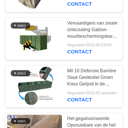
NEEM
Gelaste Hesco voor
CONTACT
Bescherming
CONTACT
MET
Vervaardigers van zware
ONS
zinkcoating Gabion-
muurbeschermingsbarrières
OP
voor
Negotiated MOQ:80 EENHEDEN
veiligheidsgrensbarrières
CONTACT
NIEUWS
met zand
Mil 10 Defensie Barrière
OFFERTE
Staal Geotextiel Groen
AANVRAGEN
Kleur Gelijnd In de
bodem
Negotiated MOQ:50 eenheden
CONTACT
SITEMAP
PRIVACYBELEID
Het gegalvaniseerde
Opvouwbare van de het