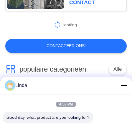
CONTACT
Doos
loading...
CONTACTEER ONS!
populaire categorieën
Alle
Linda
Verdedigingsbarrière
Militaire Barrière
4:58 PM
Zand Gevulde
Verdedigingsbastionbarrières
Barrières
Good day, what product are you looking for?
Scheermesprikkeldraad
veiligheidsstaafdraad