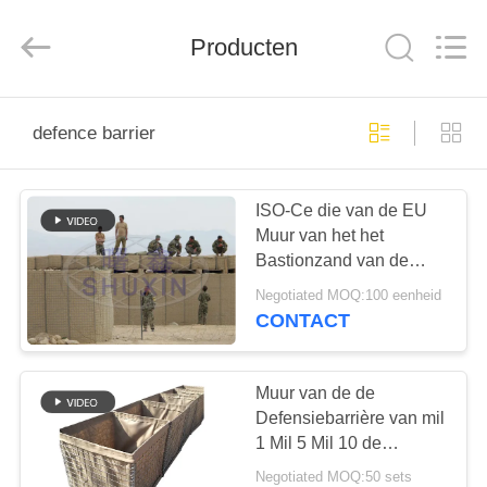
Wire
Mesh
Co.,
Producten
Ltd..
All
Rights
Reserved.
THUIS
defence barrier
PRODUCTEN
ISO-Ce die van de EU
Muur van het het
OVER
Bastionzand van de
ONS
Waaierdefensie de
Negotiated MOQ:100 eenheid
Barrières Gelaste
CONTACT
schieten
FABRIEKSTOCHT
Muur van de de
KWALITEITSCONTROLE
Defensiebarrière van mil
1 Mil 5 Mil 10 de
Gegalvaniseerde
Negotiated MOQ:50 sets