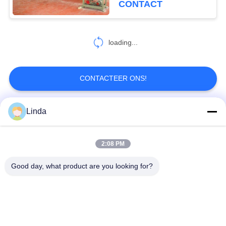
CONTACT
Draadnetwerk met een
laag
loading...
CONTACTEER ONS!
Linda
populaire categorieën
Alle
2:08 PM
Verdedigingsbarrière
Militaire Barrière
Good day, what product are you looking for?
Zand Gevulde
Verdedigingsbastionbarrières
Barrières
Scheermesprikkeldraad
veiligheidsstaafdraad