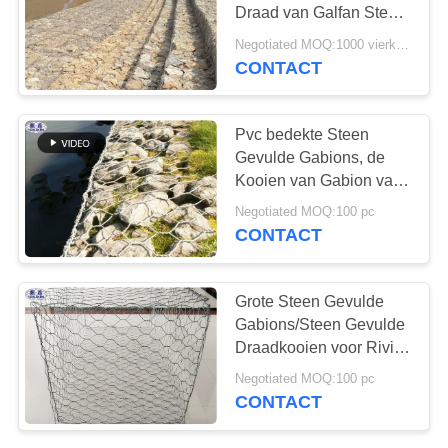
Draad van Galfan Steen
Gevulde Gabions
Negotiated MOQ:1000 vierkante meter
Kooien van de het
CONTACT
Netwerkdraad
Pvc bedekte Steen
Gevulde Gabions, de
Kooien van Gabion van
de Steen Behoudende
Negotiated MOQ:100 pc
Muur met een laag
CONTACT
Grote Steen Gevulde
Gabions/Steen Gevulde
Draadkooien voor Rivier
Opleiding
Negotiated MOQ:100 pc
CONTACT