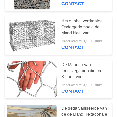
NEEM
Walls van de Staalsteen
CONTACT
CONTACT
MET
Het dubbel verdraaide
ONS
Ondergedompeld de
Mand Heet van
OP
Typesteen Gevulde
Negotiated MOQ:100 stuks
Gabion Gegalvaniseerd
CONTACT
NIEUWS
De Manden van
OFFERTE
precisiegabion die met
AANVRAGEN
Stenen voor
Behoudende
Negotiated MOQ:100 stuks
Muurbescherming
CONTACT
SITEMAP
worden gevuld
PRIVACYBELEID
De gegalvaniseerde van
de de Mand Hexagonale