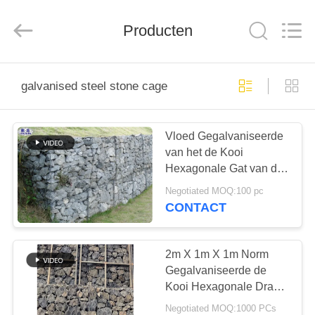
Wire
Mesh
Co.,
Producten
Ltd..
All
Rights
Reserved.
THUIS
galvanised steel stone cage
PRODUCTEN
Vloed Gegalvaniseerde
van het de Kooi
OVER
Hexagonale Gat van de
ONS
Staalsteen de
Negotiated MOQ:100 pc
Vormbodembescherming
CONTACT
FABRIEKSTOCHT
2m X 1m X 1m Norm
KWALITEITSCONTROLE
Gegalvaniseerde de
Kooi Hexagonale Draad
Mesh For Retaining
Negotiated MOQ:1000 PCs