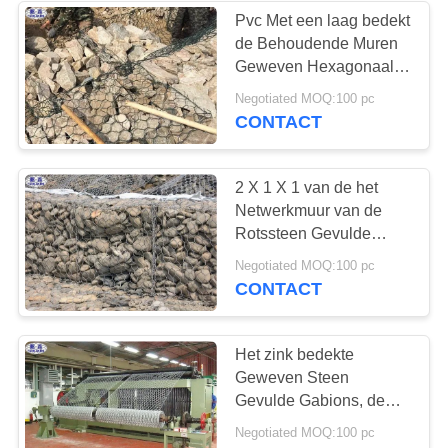
Pvc Met een laag bedekt
de Behoudende Muren
Geweven Hexagonaal
Netwerk van de
Negotiated MOQ:100 pc
Steenmand 3 Jaar
CONTACT
Garantie
2 X 1 X 1 van de het
Netwerkmuur van de
Rotssteen Gevulde
Draad Sterke Anti -
Negotiated MOQ:100 pc
Schuurbeurtcapaciteit
CONTACT
Het zink bedekte
Geweven Steen
Gevulde Gabions, de
Steen Behoudende
Negotiated MOQ:100 pc
Muur van het