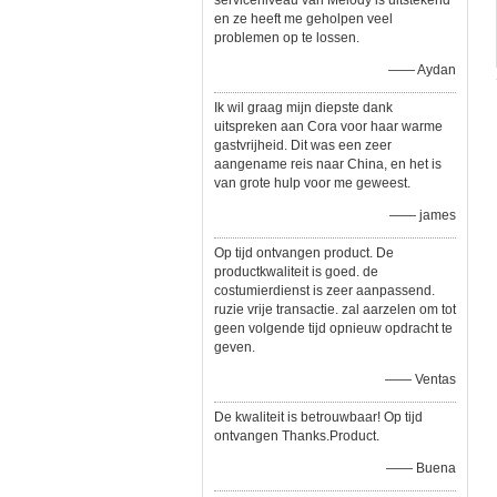
serviceniveau van Melody is uitstekend
en ze heeft me geholpen veel
problemen op te lossen.
—— Aydan
Ik wil graag mijn diepste dank
uitspreken aan Cora voor haar warme
gastvrijheid. Dit was een zeer
aangename reis naar China, en het is
van grote hulp voor me geweest.
—— james
Op tijd ontvangen product. De
productkwaliteit is goed. de
costumierdienst is zeer aanpassend.
ruzie vrije transactie. zal aarzelen om tot
geen volgende tijd opnieuw opdracht te
geven.
—— Ventas
De kwaliteit is betrouwbaar! Op tijd
ontvangen Thanks.Product.
—— Buena