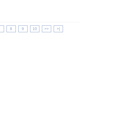
7
8
9
10
>>
>|