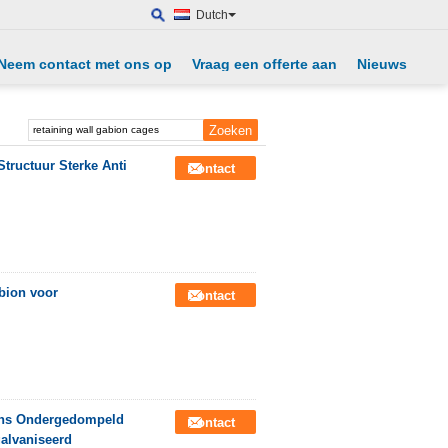
Dutch
Neem contact met ons op
Vraag een offerte aan
Nieuws
tructuur Sterke Anti
Contact
bion voor
Contact
ons Ondergedompeld
Contact
alvaniseerd