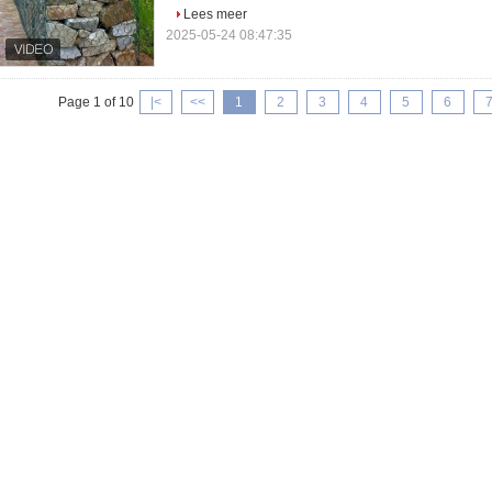
Lees meer
2025-05-24 08:47:35
Page 1 of 10
|<
<<
1
2
3
4
5
6