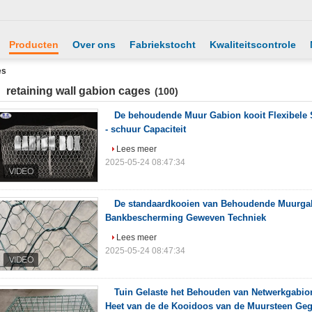
Producten
Over ons
Fabriekstocht
Kwaliteitscontrole
es
retaining wall gabion cages
(100)
De behoudende Muur Gabion kooit Flexibele S
- schuur Capaciteit
Lees meer
2025-05-24 08:47:34
De standaardkooien van Behoudende Muurga
Bankbescherming Geweven Techniek
Lees meer
2025-05-24 08:47:34
Tuin Gelaste het Behouden van Netwerkgabi
Heet van de de Kooidoos van de Muursteen Geg