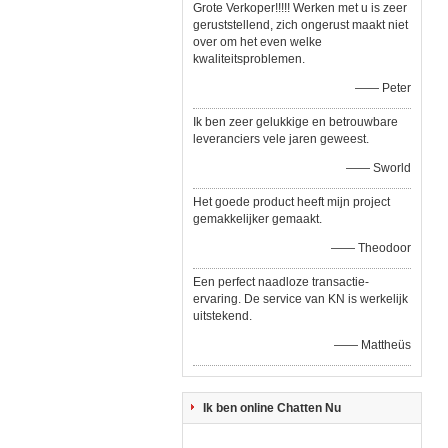
Grote Verkoper!!!!! Werken met u is zeer
geruststellend, zich ongerust maakt niet
over om het even welke
kwaliteitsproblemen.
—— Peter
Ik ben zeer gelukkige en betrouwbare
leveranciers vele jaren geweest.
—— Sworld
Het goede product heeft mijn project
gemakkelijker gemaakt.
—— Theodoor
Een perfect naadloze transactie-
ervaring. De service van KN is werkelijk
uitstekend.
—— Mattheüs
Ik ben online Chatten Nu