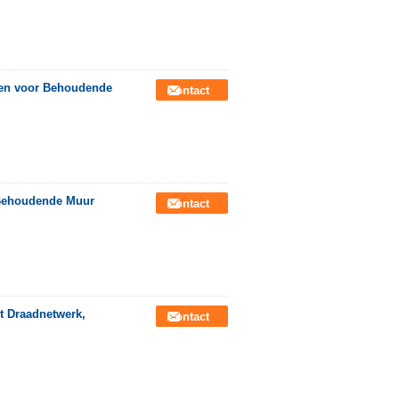
men voor Behoudende
Contact
Behoudende Muur
Contact
 Draadnetwerk,
Contact