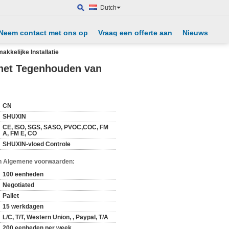
Dutch
Neem contact met ons op
Vraag een offerte aan
Nieuws
kkelijke Installatie
 het Tegenhouden van
CN
SHUXIN
CE, ISO, SGS, SASO, PVOC,COC, FM
A, FM E, CO
SHUXIN-vloed Controle
n Algemene voorwaarden:
100 eenheden
Negotiated
Pallet
15 werkdagen
L/C, T/T, Western Union, , Paypal, T/A
200 eenheden per week