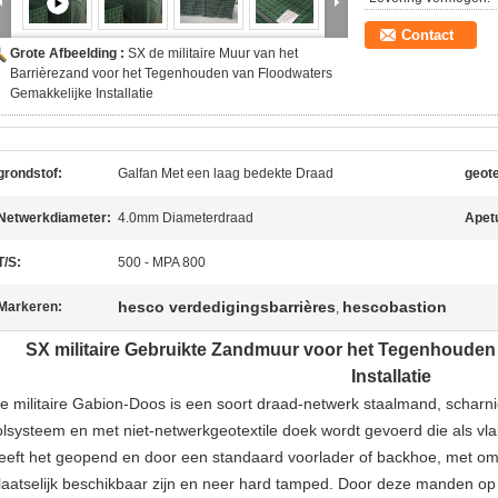
Contact
Grote Afbeelding :
SX de militaire Muur van het
Barrièrezand voor het Tegenhouden van Floodwaters
Gemakkelijke Installatie
grondstof:
Galfan Met een laag bedekte Draad
geote
Netwerkdiameter:
4.0mm Diameterdraad
Apet
T/S:
500 - MPA 800
hesco verdedigingsbarrières
hescobastion
Markeren:
,
SX militaire Gebruikte Zandmuur voor het Tegenhouden
Installatie
e militaire Gabion-Doos is een soort draad-netwerk staalmand, scharn
olsysteem en met niet-netwerkgeotextile doek wordt gevoerd die als vl
eeft het geopend en door een standaard voorlader of backhoe, met om h
laatselijk beschikbaar zijn en neer hard tamped. Door deze manden op t