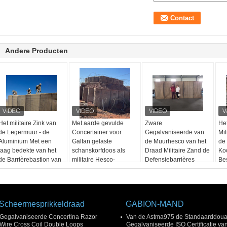
Andere Producten
Het militaire Zink van
Met aarde gevulde
Zware
He
de Legermuur - de
Concertainer voor
Gegalvaniseerde van
Mil
Aluminium Met een
Galfan gelaste
de Muurhesco van het
de
laag bedekte van het
schanskorfdoos als
Draad Militaire Zand de
Koo
de Barrièrebastion van
militaire Hesco-
Defensiebarrières
Be
Typehesco
barrières
Verdedigingsbarrières
voor Vloed
Scheermesprikkeldraad
GABION-MAND
Gegalvaniseerde Concertina Razor
Van de Astma975 de Standaarddou
Wire Cross Coil Double Loops
Gegalvaniseerde ISO Certificatie va