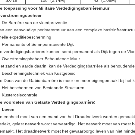
SX
-19
108“ (2.74M)
42“ (1.06M)
e toepassing voor Militaire Verdedigingsbarrièremuur
verstromingsbeheer
. De Barrière van de vloedpreventie
an een eenvoudige perimetermuur aan een complexe basisinfrastruct
nelle expeditiebescherming
. Permanente of Semi-permanente Dijk
e verdedigingsbarrières kunnen semi-permanent als Dijk tegen de Vlo
. Overstromingsbeheer Behoudende Muur
et zand en aarde daarin, kan de Verdedigingsbarrière als behoudende
. Beschermingstechniek van Kustgebied
e Doos van de Gabionbarrière is meer en meer eigengemaakt bij het 
. Het beschermen van Bestaande Structuren
. Kusterosiecontrole
e voordelen van Gelaste Verdedigingsbarrière:
.
Leven
e eenheid moet van een mand van het Draadnetwerk worden gemaakt 
edekt, gelast netwerk wordt vervaardigd. Het netwerk moet van roest
emaakt. Het draadnetwerk moet het gewaarborgd leven van niet minder d