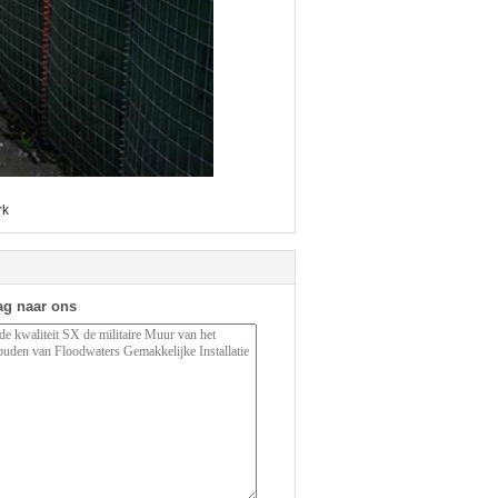
rk
ag naar ons