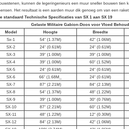
ouwstenen, kunnen de legeringenieurs een muur sneller bouwen tien 
ensen. Het resultaat is een aarden muur dik genoeg om van een raket
e standaard Technische Specificaties van SX 1 aan SX 19
Gelaste Militaire Gabion-Doos voor Vloed Beho
Model
Hoogte
Breedte
Sx-1
54“ (1.37M)
42“ (1.06M)
SX
-2
24“ (0.61M)
24“ (0.61M)
SX
-3
39“ (1.00M)
39“ (1.00M)
SX
-4
39“ (1.00M)
60“ (1.52M)
SX
-5
24“ (0.61M)
24“ (0.61M)
SX
-6
66“ (1.68M_
24“ (0.61M)
SX
-7
87“ (2.21M)
84“ (2.13M)
SX
-8
54“ (1.37M)
48“ (1.22M)
SX
-9
39“ (1.00M)
30“ (0.76M)
SX
-10
87“ (2.21M)
60“ (1.52M)
SX
-11
48“ (1.22M)
12“ (0.30M)
SX
-12
84“ (2.13M)
42“ (1.06M)