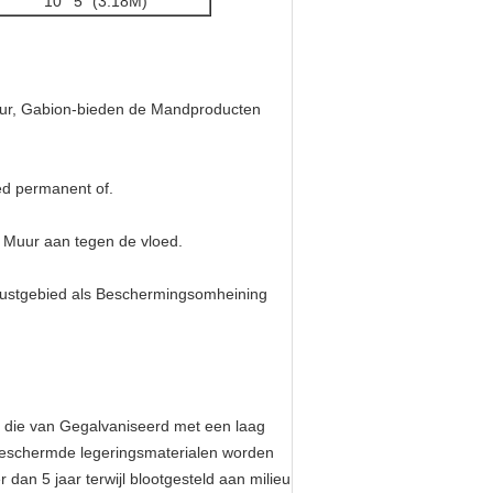
10 ' 5“ (3.18M)
uur, Gabion-bieden de Mandproducten
ed permanent of.
 Muur aan tegen de vloed.
kustgebied als Beschermingsomheining
die van Gegalvaniseerd met een laag
 beschermde legeringsmaterialen worden
an 5 jaar terwijl blootgesteld aan milieu