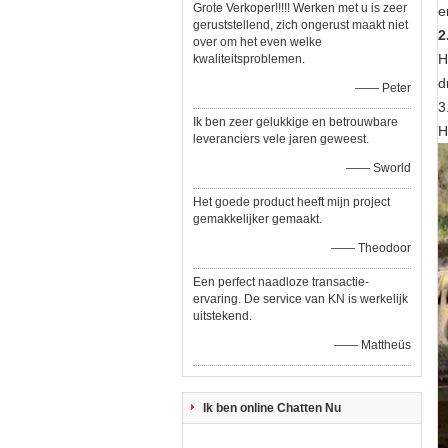
Grote Verkoper!!!!! Werken met u is zeer
e
geruststellend, zich ongerust maakt niet
2
over om het even welke
H
kwaliteitsproblemen.
d
—— Peter
3
Ik ben zeer gelukkige en betrouwbare
H
leveranciers vele jaren geweest.
—— Sworld
Het goede product heeft mijn project
gemakkelijker gemaakt.
—— Theodoor
Een perfect naadloze transactie-
ervaring. De service van KN is werkelijk
uitstekend.
—— Mattheüs
Ik ben online Chatten Nu