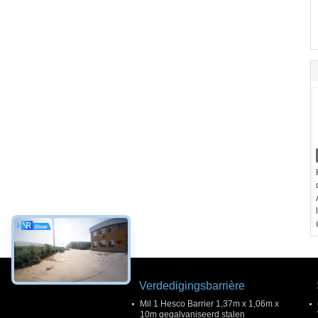
Verdedigingsbarrière
Mil 1 Hesco Barrier 1,37m x 1,06m x
10m gegalvaniseerd stalen