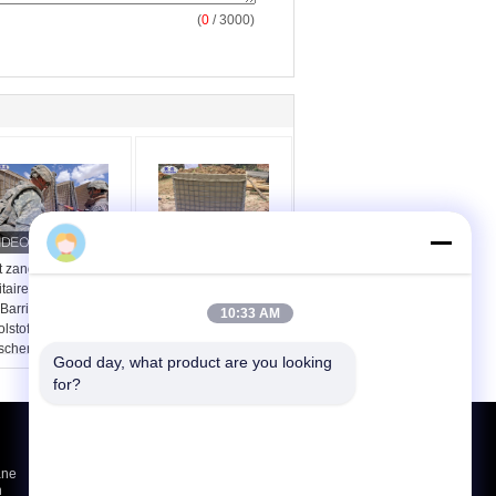
(
0
/ 3000)
t zand vulde de
Golfan bedekte Militaire
itaire Draad van het
Zandmuur voor het
 Barrière Lage
Zandkleur van het
10:33 AM
lstofstaal van
NoodsituatieOverstromingsbeheer
schermingshesco
met een laag
Good day, what product are you looking 
for?
Vraag een offerte aan
ane
Verzenden
n