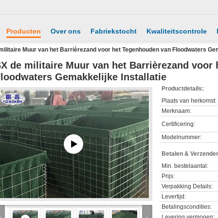
Producten
Over ons
Fabriekstocht
Kwaliteitscontrole
militaire Muur van het Barrièrezand voor het Tegenhouden van Floodwaters Gema
X de militaire Muur van het Barrièrezand voor
loodwaters Gemakkelijke Installatie
Productdetails:
Plaats van herkomst:
Merknaam:
Certificering:
Modelnummer:
Betalen & Verzende
Min. bestelaantal:
Prijs:
Verpakking Details:
Levertijd:
Betalingscondities:
Levering vermogen: