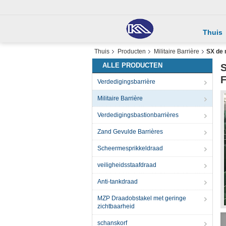
Thuis
Thuis
Producten
Militaire Barrière
SX de 
ALLE PRODUCTEN
S
F
Verdedigingsbarrière
Militaire Barrière
Verdedigingsbastionbarrières
Zand Gevulde Barrières
Scheermesprikkeldraad
veiligheidsstaafdraad
Anti-tankdraad
MZP Draadobstakel met geringe
zichtbaarheid
schanskorf