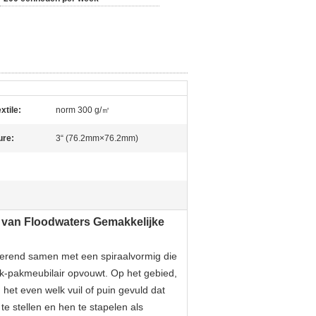
xtile:
norm 300 g/㎡
ure:
3“ (76.2mm×76.2mm)
 van Floodwaters Gemakkelijke
ierend samen met een spiraalvormig die
ak-pakmeubilair opvouwt. Op het gebied,
et even welk vuil of puin gevuld dat
e stellen en hen te stapelen als