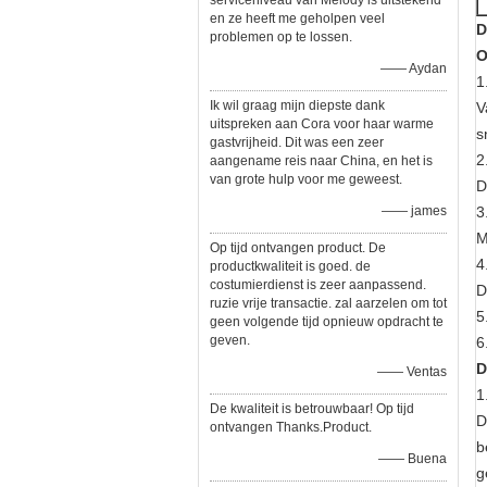
serviceniveau van Melody is uitstekend
en ze heeft me geholpen veel
D
problemen op te lossen.
O
—— Aydan
1
Ik wil graag mijn diepste dank
V
uitspreken aan Cora voor haar warme
s
gastvrijheid. Dit was een zeer
2
aangename reis naar China, en het is
van grote hulp voor me geweest.
D
—— james
3
M
Op tijd ontvangen product. De
4
productkwaliteit is goed. de
costumierdienst is zeer aanpassend.
D
ruzie vrije transactie. zal aarzelen om tot
5
geen volgende tijd opnieuw opdracht te
geven.
6
D
—— Ventas
1
De kwaliteit is betrouwbaar! Op tijd
D
ontvangen Thanks.Product.
b
—— Buena
g