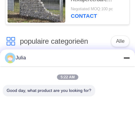
Eigenschap Met grote
Negotiated MOQ:100 pc
trekspanning van
CONTACT
Netwerkgabions
populaire categorieën
Alle
Julia
Verdedigingsbarrière
Militaire Barrière
5:22 AM
Zand Gevulde
Verdedigingsbastionbarrières
Barrières
Good day, what product are you looking for?
Scheermesprikkeldraad
veiligheidsstaafdraad
MZP Draadobstakel
Anti-tankdraad
met geringe