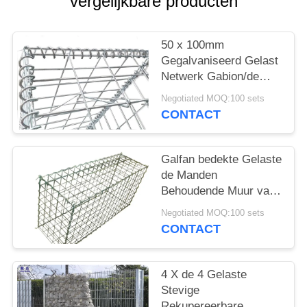
vergelijkbare producten
50 x 100mm
Gegalvaniseerd Gelast
Netwerk Gabion/de
Gelaste Muur van de
Negotiated MOQ:100 sets
Steenkooi
CONTACT
Galfan bedekte Gelaste
de Manden
Behoudende Muur van
Draadgabion, Gabion-
Negotiated MOQ:100 sets
de Dozen van het
CONTACT
Draadnetwerk met een
laag
4 X de 4 Gelaste
Stevige
Rekupereerbare