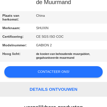
NEEM
de Muurmand
CONTACT
MET
Plaats van
China
herkomst:
ONS
Merknaam:
SHUXIN
OP
Certificering:
CE SGS ISO COC
Modelnummer:
GABION 2
NIEUWS
Hoog licht:
,
de kooien van behoudende muurgabion
gegalvaniseerde muurmand
OFFERTE
AANVRAGEN
CONTACTEER ONS!
SITEMAP
DETAILS ONTVOUWEN
PRIVACYBELEID