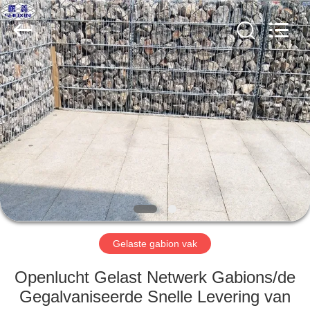
Wire
Mesh
Co.,
Ltd..
All
Rights
Reserved.
THUIS
PRODUCTEN
OVER
ONS
FABRIEKSTOCHT
Gelaste gabion vak
KWALITEITSCONTROLE
Openlucht Gelast Netwerk Gabions/de
Gegalvaniseerde Snelle Levering van