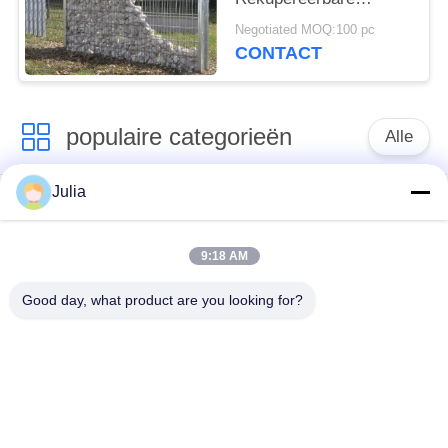
Eigenschap Met grote
Negotiated MOQ:100 pc
trekspanning van
CONTACT
Netwerkgabions
populaire categorieën
Alle
Julia
Verdedigingsbarrière
Militaire Barrière
9:18 AM
Zand Gevulde
Verdedigingsbastionbarrières
Barrières
Good day, what product are you looking for?
Scheermesprikkeldraad
veiligheidsstaafdraad
MZP Draadobstakel
Anti-tankdraad
met geringe