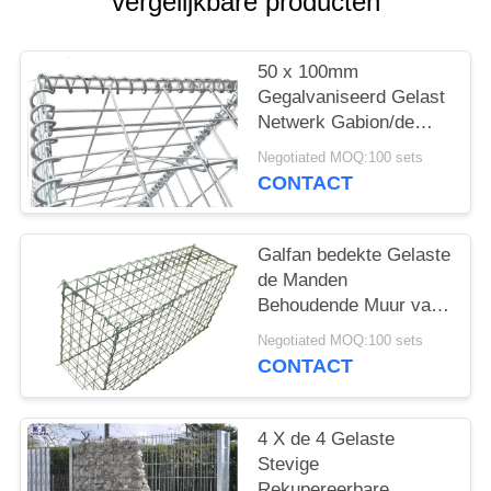
vergelijkbare producten
50 x 100mm
Gegalvaniseerd Gelast
Netwerk Gabion/de
Gelaste Muur van de
Negotiated MOQ:100 sets
Steenkooi
CONTACT
Galfan bedekte Gelaste
de Manden
Behoudende Muur van
Draadgabion, Gabion-
Negotiated MOQ:100 sets
de Dozen van het
CONTACT
Draadnetwerk met een
laag
4 X de 4 Gelaste
Stevige
Rekupereerbare