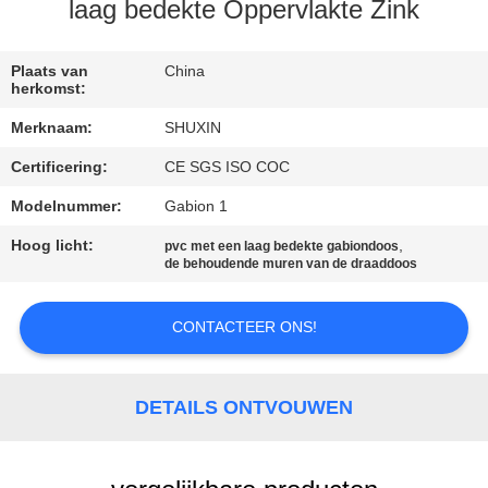
NEEM
laag bedekte Oppervlakte Zink
CONTACT
MET
Plaats van
China
herkomst:
ONS
Merknaam:
SHUXIN
OP
Certificering:
CE SGS ISO COC
Modelnummer:
Gabion 1
NIEUWS
Hoog licht:
,
pvc met een laag bedekte gabiondoos
de behoudende muren van de draaddoos
OFFERTE
AANVRAGEN
CONTACTEER ONS!
SITEMAP
DETAILS ONTVOUWEN
PRIVACYBELEID