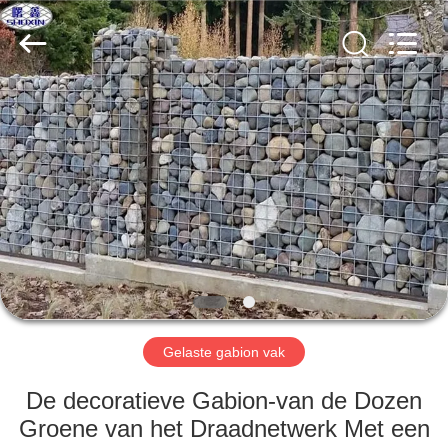
Wire
Mesh
Co.,
Ltd..
All
Rights
Reserved.
THUIS
PRODUCTEN
OVER
ONS
FABRIEKSTOCHT
Gelaste gabion vak
KWALITEITSCONTROLE
De decoratieve Gabion-van de Dozen
Groene van het Draadnetwerk Met een