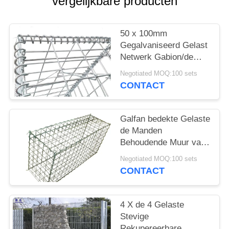
vergelijkbare producten
50 x 100mm
Gegalvaniseerd Gelast
Netwerk Gabion/de
Gelaste Muur van de
Negotiated MOQ:100 sets
Steenkooi
CONTACT
Galfan bedekte Gelaste
de Manden
Behoudende Muur van
Draadgabion, Gabion-
Negotiated MOQ:100 sets
de Dozen van het
CONTACT
Draadnetwerk met een
laag
4 X de 4 Gelaste
Stevige
Rekupereerbare