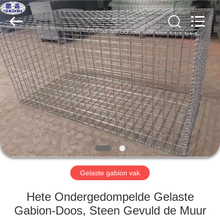
Wire
Mesh
Co.,
Ltd..
All
Rights
Reserved.
THUIS
PRODUCTEN
OVER
ONS
FABRIEKSTOCHT
Gelaste gabion vak
KWALITEITSCONTROLE
Hete Ondergedompelde Gelaste
Gabion-Doos, Steen Gevuld de Muur