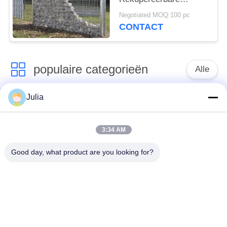
Eigenschap Met grote
Negotiated MOQ:100 pc
trekspanning van
CONTACT
Netwerkgabions
populaire categorieën
Alle
Julia
Verdedigingsbarrière
Militaire Barrière
3:34 AM
Zand Gevulde
Verdedigingsbastionbarrières
Barrières
Good day, what product are you looking for?
Scheermesprikkeldraad
veiligheidsstaafdraad
MZP Draadobstakel
Anti-tankdraad
met geringe