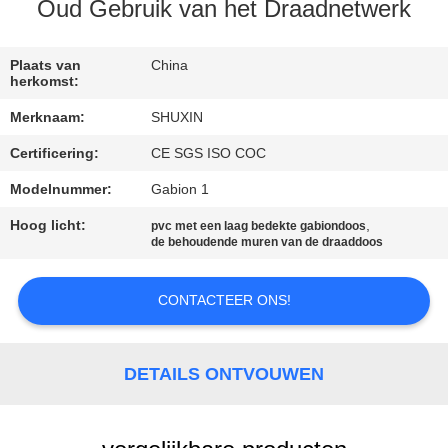
NEEM
Oud Gebruik van het Draadnetwerk
CONTACT
MET
Plaats van
China
herkomst:
ONS
Merknaam:
SHUXIN
OP
Certificering:
CE SGS ISO COC
Modelnummer:
Gabion 1
NIEUWS
Hoog licht:
,
pvc met een laag bedekte gabiondoos
de behoudende muren van de draaddoos
OFFERTE
AANVRAGEN
CONTACTEER ONS!
SITEMAP
DETAILS ONTVOUWEN
PRIVACYBELEID