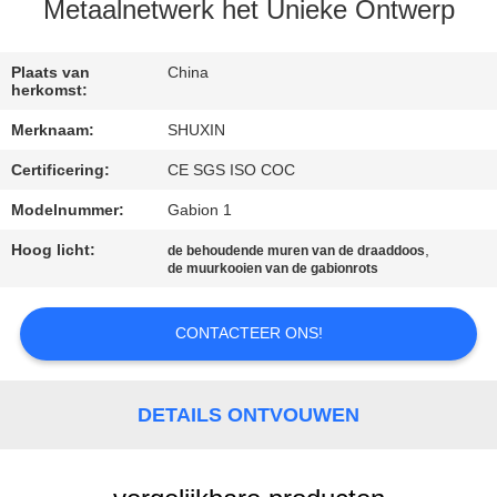
NEEM
Metaalnetwerk het Unieke Ontwerp
CONTACT
MET
Plaats van
China
herkomst:
ONS
Merknaam:
SHUXIN
OP
Certificering:
CE SGS ISO COC
Modelnummer:
Gabion 1
NIEUWS
Hoog licht:
,
de behoudende muren van de draaddoos
de muurkooien van de gabionrots
OFFERTE
AANVRAGEN
CONTACTEER ONS!
SITEMAP
DETAILS ONTVOUWEN
PRIVACYBELEID