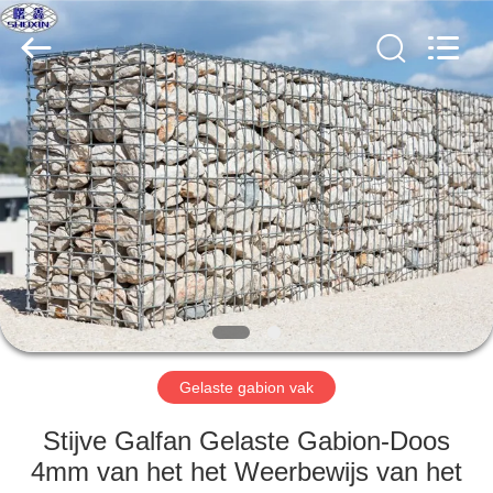
Wire
Mesh
Co.,
Ltd..
All
Rights
Reserved.
THUIS
PRODUCTEN
OVER
ONS
FABRIEKSTOCHT
Gelaste gabion vak
KWALITEITSCONTROLE
Stijve Galfan Gelaste Gabion-Doos
4mm van het het Weerbewijs van het