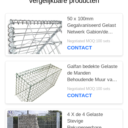
vergelijkbare producten
50 x 100mm
Gegalvaniseerd Gelast
Netwerk Gabion/de
Gelaste Muur van de
Negotiated MOQ:100 sets
Steenkooi
CONTACT
Galfan bedekte Gelaste
de Manden
Behoudende Muur van
Draadgabion, Gabion-
Negotiated MOQ:100 sets
de Dozen van het
CONTACT
Draadnetwerk met een
laag
4 X de 4 Gelaste
Stevige
Rekupereerbare