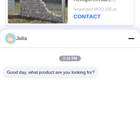
Eigenschap Met grote
Negotiated MOQ:100 pc
trekspanning van
CONTACT
Netwerkgabions
Julia
populaire categorieën
Alle
3:16 PM
Verdedigingsbarrière
Militaire Barrière
Good day, what product are you looking for?
Zand Gevulde
Verdedigingsbastionbarrières
Barrières
Scheermesprikkeldraad
veiligheidsstaafdraad
MZP Draadobstakel
Anti-tankdraad
met geringe