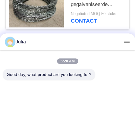
gegalvaniseerde
prikkeldraad veiligheids
Negotiated MOQ:50 stuks
hek enkel scheermes
CONTACT
Julia
populaire categorieën
Alle
5:20 AM
Verdedigingsbarrière
Militaire Barrière
Good day, what product are you looking for?
Zand Gevulde
Verdedigingsbastionbarrières
Barrières
Scheermesprikkeldraad
veiligheidsstaafdraad
MZP Draadobstakel
Anti-tankdraad
met geringe