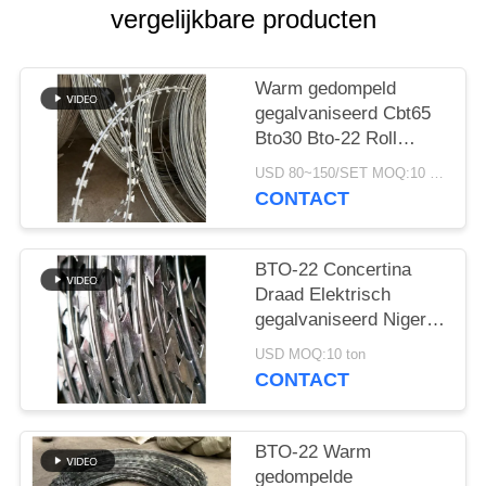
vergelijkbare producten
Warm gedompeld
gegalvaniseerd Cbt65
Bto30 Bto-22 Roll
Concertina Double
USD 80~150/SET MOQ:10 ton
Strand Razor Blade
CONTACT
Barbed Wire
BTO-22 Concertina
Draad Elektrisch
gegalvaniseerd Nigeria
Razor Barbed Wire
USD MOQ:10 ton
Razor Wire Prijs Per
CONTACT
Roll
BTO-22 Warm
gedompelde