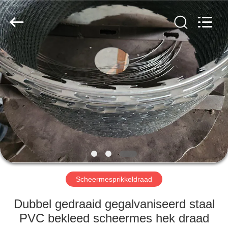
Wire
Mesh
Co.,
Ltd..
All
Rights
Reserved.
THUIS
PRODUCTEN
OVER
ONS
FABRIEKSTOCHT
Scheermesprikkeldraad
KWALITEITSCONTROLE
Dubbel gedraaid gegalvaniseerd staal
PVC bekleed scheermes hek draad