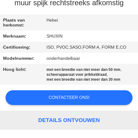
NEEM
muur spijk rechtstreeks afkomstig
CONTACT
MET
Plaats van
Hebei
herkomst:
ONS
Merknaam:
SHUXIN
OP
Certificering:
ISO, PVOC,SASO,FORM A, FORM E,CO
Modelnummer:
onderhandelbaar
NIEUWS
Hoog licht:
,
met een breedte van niet meer dan 50 mm
,
scheerapparaat voor prikkeldraad
OFFERTE
met een breedte van niet meer dan 30 mm
AANVRAGEN
CONTACTEER ONS!
SITEMAP
DETAILS ONTVOUWEN
PRIVACYBELEID