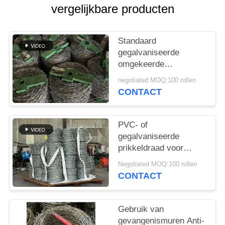
vergelijkbare producten
Standaard
gegalvaniseerde
omgekeerde
draaibeveiliging
negotiated MOQ:100 rollen
prikkeldraad Fabriek
CONTACT
direct
PVC- of
gegalvaniseerde
prikkeldraad voor
grensbescherming
Negotiated MOQ:100 rollen
CONTACT
Gebruik van
gevangenismuren Anti-