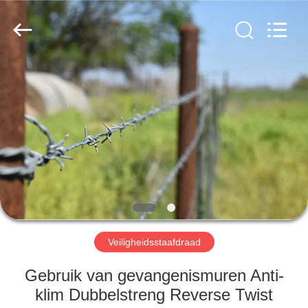
Wire
Mesh
Co.,
Ltd..
All
Rights
Reserved.
THUIS
PRODUCTEN
OVER
ONS
FABRIEKSTOCHT
Veiligheidsstaafdraad
KWALITEITSCONTROLE
Gebruik van gevangenismuren Anti-
klim Dubbelstreng Reverse Twist