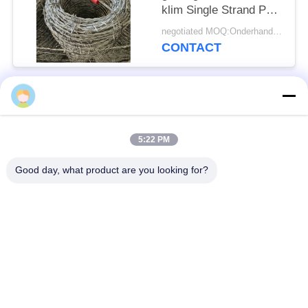
klim Single Strand PVC
bedekte ijzeren
negotiated MOQ:Onderhandeld worden
prikkeldraad
CONTACT
populaire categorieën
Alle
5:22 PM
Verdedigingsbarrière
Militaire Barrière
Good day, what product are you looking for?
Zand Gevulde
Verdedigingsbastionbarrières
Barrières
Scheermesprikkeldraad
veiligheidsstaafdraad
MZP Draadobstakel
Anti-tankdraad
met geringe