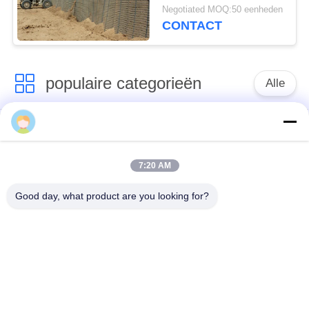
Antiroesteigenschap
Negotiated MOQ:50 eenheden
CONTACT
populaire categorieën
Alle
Verdedigingsbarrière
Militaire Barrière
7:20 AM
Zand Gevulde
Verdedigingsbastionbarrières
Barrières
Good day, what product are you looking for?
Scheermesprikkeldraad
veiligheidsstaafdraad
MZP Draadobstakel
Anti-tankdraad
met geringe
zichtbaarheid