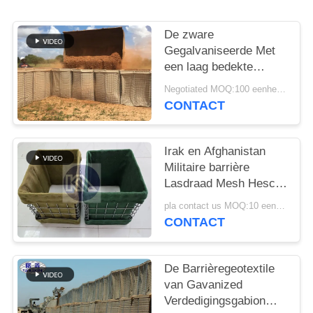
De zware
Gegalvaniseerde Met
een laag bedekte
Militaire Hesco-
Negotiated MOQ:100 eenheden
Barrière van het
CONTACT
Systeem
Verdedigingshesco van
Bastionbarrières
Irak en Afghanistan
Militaire barrière
Lasdraad Mesh Hesco
Defensieve barrière
pla contact us MOQ:10 eenheid
met geotextiel stof
CONTACT
De Barrièregeotextile
van Gavanized
Verdedigingsgabion