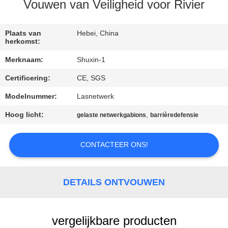
NEEM
Vouwen van Veiligheid voor Rivier
CONTACT
MET
Plaats van
Hebei, China
herkomst:
ONS
Merknaam:
Shuxin-1
OP
Certificering:
CE, SGS
Modelnummer:
Lasnetwerk
NIEUWS
Hoog licht:
,
gelaste netwerkgabions
barrièredefensie
OFFERTE
CONTACTEER ONS!
AANVRAGEN
SITEMAP
DETAILS ONTVOUWEN
PRIVACYBELEID
vergelijkbare producten