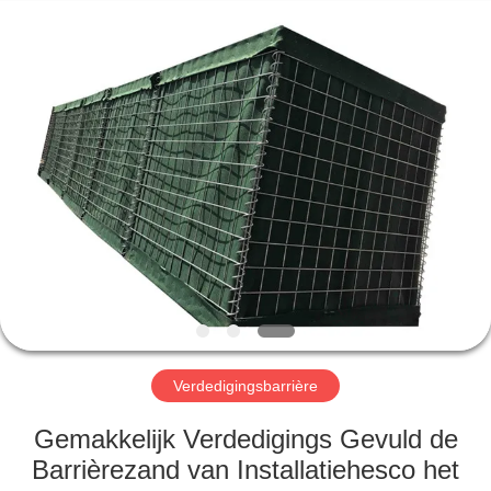
Wire
Mesh
Co.,
Ltd..
All
Rights
Reserved.
THUIS
PRODUCTEN
OVER
ONS
FABRIEKSTOCHT
Verdedigingsbarrière
KWALITEITSCONTROLE
Gemakkelijk Verdedigings Gevuld de
Barrièrezand van Installatiehesco het