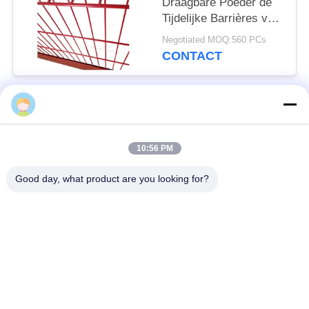
Draagbare Poeder de
Tijdelijke Barrières van
Protectioon van de
Negotiated MOQ:560 PCs
Randdaling in GB-
CONTACT
Markt met een laag
populaire categorieën
Alle
10:56 PM
Verdedigingsbarrière
Militaire Barrière
Good day, what product are you looking for?
Zand Gevulde
Verdedigingsbastionbarrières
Barrières
Scheermesprikkeldraad
veiligheidsstaafdraad
MZP Draadobstakel