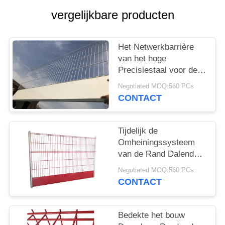
vergelijkbare producten
Het Netwerkbarrière
van het hoge
Precisiestaal voor de
Barrièressysteem van
Negotiated MOQ:560 PCs
de Randbescherming
CONTACT
Tijdelijk de
Omheiningssysteem
van de Rand Dalend
Bescherming voor
Negotiated MOQ:560 PCs
Bouwcontractanten
CONTACT
Bedekte het bouw