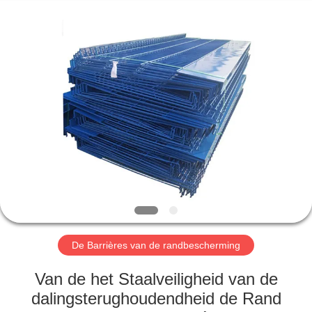
Wire
Mesh
Co.,
Ltd..
All
Rights
Reserved.
THUIS
PRODUCTEN
OVER
ONS
FABRIEKSTOCHT
De Barrières van de randbescherming
KWALITEITSCONTROLE
Van de het Staalveiligheid van de
dalingsterughoudendheid de Rand