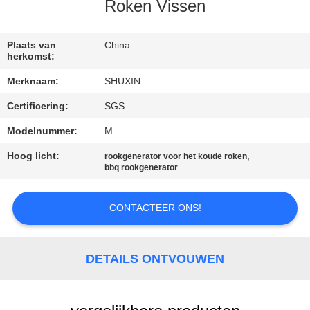
NEEM
Roken Vissen
CONTACT
MET
Plaats van
China
herkomst:
ONS
Merknaam:
SHUXIN
OP
Certificering:
SGS
Modelnummer:
M
NIEUWS
Hoog licht:
,
rookgenerator voor het koude roken
bbq rookgenerator
OFFERTE
AANVRAGEN
CONTACTEER ONS!
SITEMAP
DETAILS ONTVOUWEN
PRIVACYBELEID