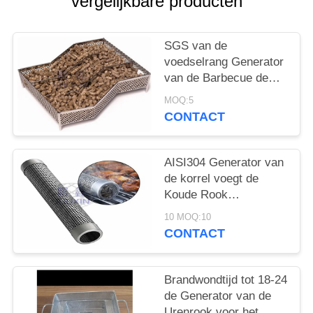
vergelijkbare producten
SGS van de
voedselrang Generator
van de Barbecue de
Koude Rook voor
MOQ:5
Rokend Vlees
CONTACT
AISI304 Generator van
de korrel voegt de
Koude Rook
Rookaroma aan
10 MOQ:10
Geroosterd Voedsel toe
CONTACT
Brandwondtijd tot 18-24
de Generator van de
Urenrook voor het