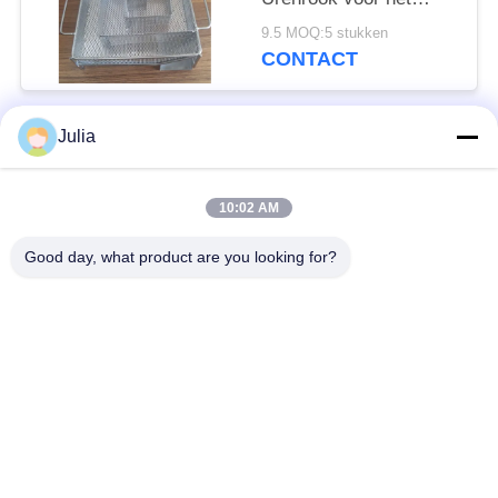
Koude Roken
9.5 MOQ:5 stukken
CONTACT
Julia
populaire categorieën
Alle
10:02 AM
Verdedigingsbarrière
Militaire Barrière
Good day, what product are you looking for?
Zand Gevulde
Verdedigingsbastionbarrières
Barrières
Scheermesprikkeldraad
veiligheidsstaafdraad
MZP Draadobstakel
Anti-tankdraad
met geringe