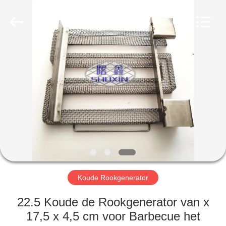
Wire
Mesh
Co.,
Ltd..
All
Rights
Reserved.
THUIS
PRODUCTEN
OVER
ONS
FABRIEKSTOCHT
Koude Rookgenerator
KWALITEITSCONTROLE
22.5 Koude de Rookgenerator van x
17,5 x 4,5 cm voor Barbecue het