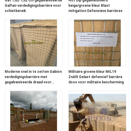
Gat 7,62*7,62 cm gegalvaniseerde
Hot Dip gegalvaniseerd
Galfan-verdedigingsbarrière voor
beige/groene kleur Blast
schietbereik
mitigation Defensieve barrières
Moderne snel in te zetten Gabion
Militaire groene kleur MIL19
verdedigingsbarrière met
ZnAl5 Gelast defensief barrière
gegalvaniseerde draad voor
doos voor militaire bescherming
explosiebestendige militaire
vestingwerken