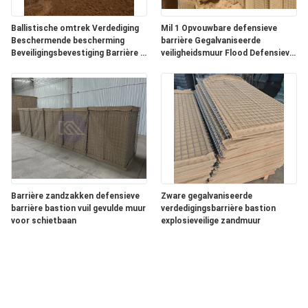
Ballistische omtrek Verdediging
Mil 1 Opvouwbare defensieve
Beschermende bescherming
barrière Gegalvaniseerde
Beveiligingsbevestiging Barrière 5
veiligheidsmuur Flood Defensieve
mm Draad Bastion Gabion Muur
barrière Explosie keermuur Gelast
Zand Gevuld Voor
bastion
overstromingen Beveiligingsmuur
Barrière zandzakken defensieve
Zware gegalvaniseerde
barrière bastion vuil gevulde muur
verdedigingsbarrière bastion
voor schietbaan
explosieveilige zandmuur