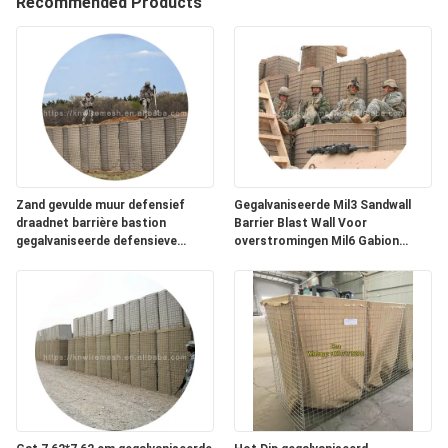
NEEM
Recommended Products
CONTACT
MET
ONS
OP
NIEUWS
Zand gevulde muur defensief
Gegalvaniseerde Mil3 Sandwall
draadnet barrière bastion
Barrier Blast Wall Voor
gegalvaniseerde defensieve
overstromingen Mil6 Gabion
OFFERTE
barrières hek te koop
Gespannen defensieve barrières
AANVRAGEN
SITEMAP
PRIVACYBELEID