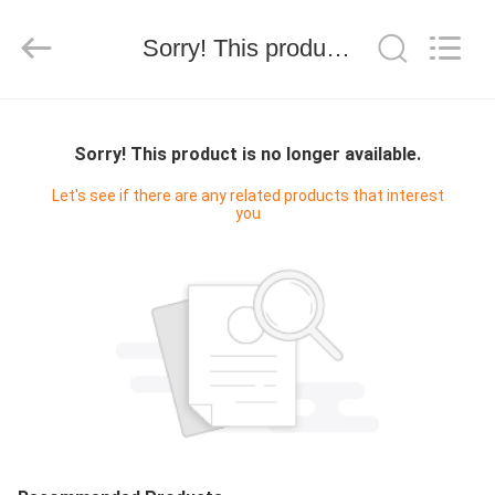
Wire
Mesh
Co.,
Sorry! This product is no longer available.
Ltd..
All
Rights
Reserved.
THUIS
Sorry! This product is no longer available.
PRODUCTEN
Let's see if there are any related products that interest
you
OVER
ONS
FABRIEKSTOCHT
KWALITEITSCONTROLE