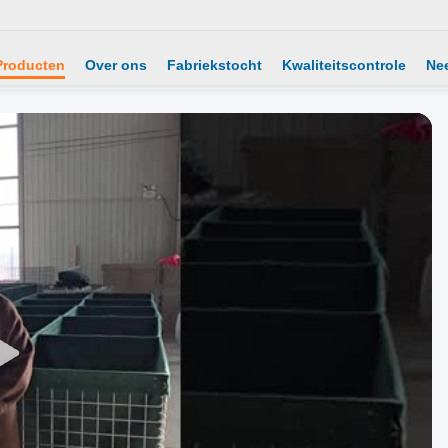
Producten
Over ons
Fabriekstocht
Kwaliteitscontrole
Ne