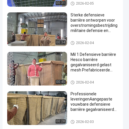
Verdedigingsbarrière
00:31
2026-02-05
Sterke defensieve
barrière ontworpen voor
overstromingsbestrijding
militaire defensie en
hotelbescherming met
duurzame materialen en
Verdedigingsbarrière
00:34
2026-02-04
corrosiebestendige
afwerking
Mil 1 Defensieve barrière
Hesco barrière
gegalvaniseerd gelast
mesh Prefabriceerde
overstromingsbestrijding
Militaire vestingwerken
Verdedigingsbarrière
00:45
2026-02-04
Gemakkelijke montage
Professionele
leveringenAangepaste
vouwbare defensieve
barrière gegalvaniseerde
beveiligingsmuur
overstroming defensieve
Verdedigingsbarrière
00:28
2026-02-03
barrière explosie