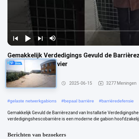
Gemakkelijk Verdedigings Gevuld de Barrièrez
Veiligheid voor Rivier
Verdedigingsbarrière
2025-06-15
3277 Meningen
#
gelaste netwerkgabions
#
bepaal barrière
#
barrièredefensie
Gemakkelijk Gevuld de Barrièrezand van Installatie Verdedigingsh
verdedigingshescobarrière is een moderne die gabion hoofdzakelijk
Berichten van bezoekers