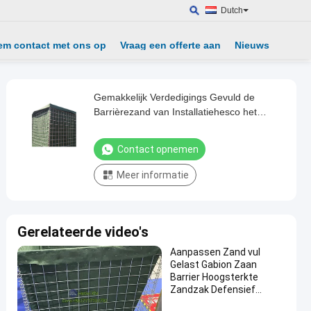
Dutch
em contact met ons op
Vraag een offerte aan
Nieuws
Gemakkelijk Verdedigings Gevuld de
Barrièrezand van Installatiehesco het
Vouwen van Veiligheid voor Rivier
Contact opnemen
Meer informatie
Gerelateerde video's
Aanpassen Zand vul
Gelast Gabion Zaan
Barrier Hoogsterkte
Zandzak Defensief
Bastion Muur Barrier