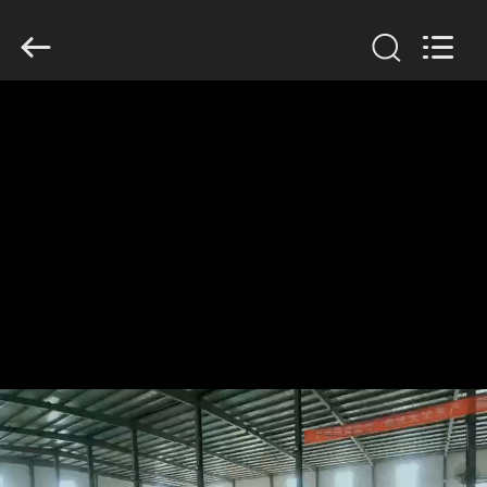
Wire
Mesh
Co.,
Ltd..
All
Rights
Reserved.
THUIS
PRODUCTEN
OVER
ONS
FABRIEKSTOCHT
KWALITEITSCONTROLE