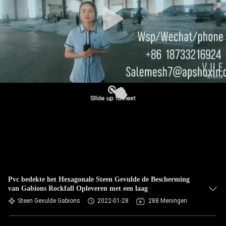
NEEM
CONTACT
MET
ONS
OP
NIEUWS
OFFERTE
AANVRAGEN
SITEMAP
Pvc bedekte het Hexagonale Steen Gevulde de Bescherming
van Gabions Rockfall Opleveren met een laag
Steen Gevulde Gabions
2022-01-28
288 Meningen
PRIVACYBELEID