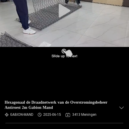
NEEM
CONTACT
MET
ONS
OP
NIEUWS
OFFERTE
AANVRAGEN
SITEMAP
Hexagonaal de Draadnetwerk van de Overstromingsbeheer
Antiroest 2m Gabion Mand
GABION-MAND
2025-06-15
3413 Meningen
PRIVACYBELEID