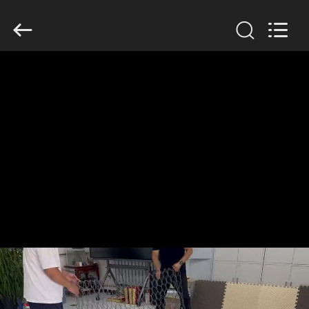
Wire
Mesh
Co.,
Ltd..
All
Rights
Reserved.
THUIS
PRODUCTEN
OVER
ONS
FABRIEKSTOCHT
KWALITEITSCONTROLE