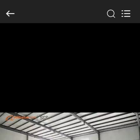
Wire
Mesh
Co.,
Ltd..
All
Rights
Reserved.
THUIS
PRODUCTEN
OVER
ONS
FABRIEKSTOCHT
KWALITEITSCONTROLE