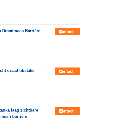
s Draadmaas Barrière
Contact
icht draad obstakel
Contact
anka laag zichtbare
Contact
 mesh barrière