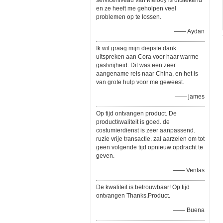
serviceniveau van Melody is uitstekend
en ze heeft me geholpen veel
problemen op te lossen.
—— Aydan
Ik wil graag mijn diepste dank
uitspreken aan Cora voor haar warme
gastvrijheid. Dit was een zeer
aangename reis naar China, en het is
van grote hulp voor me geweest.
—— james
Op tijd ontvangen product. De
productkwaliteit is goed. de
costumierdienst is zeer aanpassend.
ruzie vrije transactie. zal aarzelen om tot
geen volgende tijd opnieuw opdracht te
geven.
—— Ventas
De kwaliteit is betrouwbaar! Op tijd
ontvangen Thanks.Product.
—— Buena