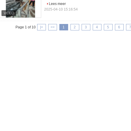
Lees meer
2025-04-10 15:16:54
Page 1 of 10
|<
<<
1
2
3
4
5
6