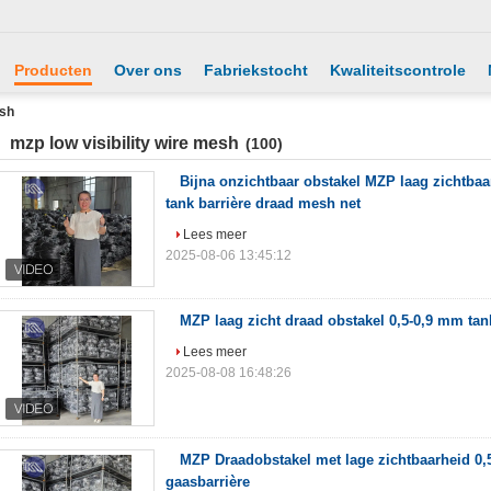
Producten
Over ons
Fabriekstocht
Kwaliteitscontrole
esh
mzp low visibility wire mesh
(100)
Bijna onzichtbaar obstakel MZP laag zichtbaar
tank barrière draad mesh net
Lees meer
2025-08-06 13:45:12
MZP laag zicht draad obstakel 0,5-0,9 mm ta
Lees meer
2025-08-08 16:48:26
MZP Draadobstakel met lage zichtbaarheid 0
gaasbarrière