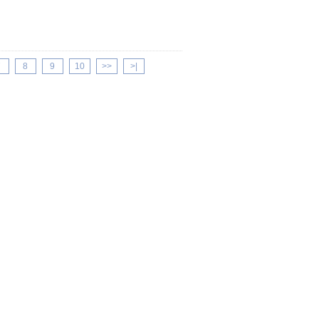
7
8
9
10
>>
>|