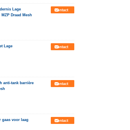
ndernis Lage
Contact
h MZP Draad Mesh
et Lage
Contact
anti-tank barrière
Contact
esh
r gaas voor laag
Contact