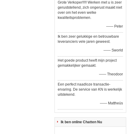
Grote Verkoper!!!!! Werken met u is zeer
geruststellend, zich ongerust maakt niet
over om het even welke
kwaliteitsproblemen.
—— Peter
Ik ben zeer gelukkige en betrouwbare
leveranciers vele jaren geweest.
—— Sworld
Het goede product heeft mijn project
gemakkelijker gemaakt.
—— Theodoor
Een perfect naadloze transactie-
ervaring. De service van KN is werkelijk
uitstekend.
—— Mattheüs
Ik ben online Chatten Nu