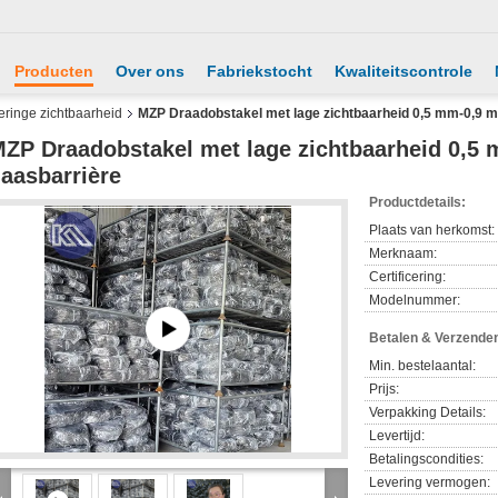
Producten
Over ons
Fabriekstocht
Kwaliteitscontrole
ringe zichtbaarheid
MZP Draadobstakel met lage zichtbaarheid 0,5 mm-0,9 m
ZP Draadobstakel met lage zichtbaarheid 0,5
aasbarrière
Productdetails:
Plaats van herkomst:
Merknaam:
Certificering:
Modelnummer:
Betalen & Verzende
Min. bestelaantal:
Prijs:
Verpakking Details:
Levertijd:
Betalingscondities:
Levering vermogen: