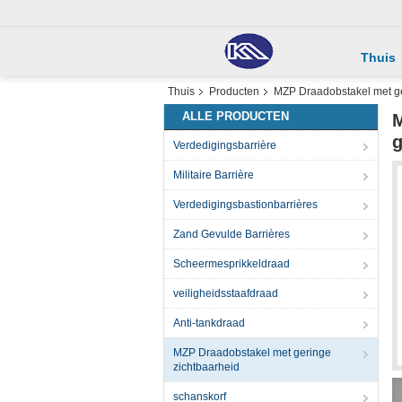
Thuis
Thuis
Producten
MZP Draadobstakel met ge
ALLE PRODUCTEN
M
g
Verdedigingsbarrière
Militaire Barrière
Verdedigingsbastionbarrières
Zand Gevulde Barrières
Scheermesprikkeldraad
veiligheidsstaafdraad
Anti-tankdraad
MZP Draadobstakel met geringe
zichtbaarheid
schanskorf