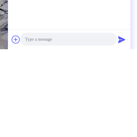
Photo
Video Call
Audio Call