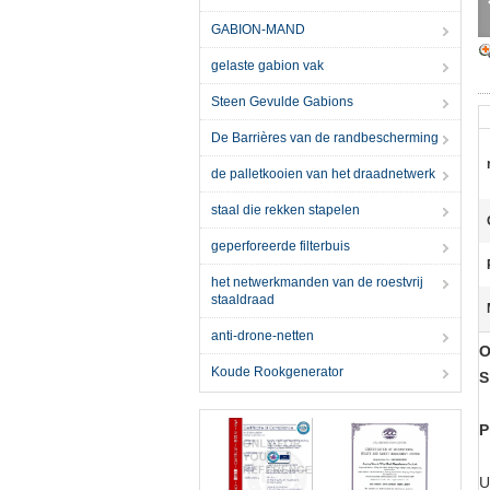
GABION-MAND
gelaste gabion vak
Steen Gevulde Gabions
De Barrières van de randbescherming
de palletkooien van het draadnetwerk
staal die rekken stapelen
geperforeerde filterbuis
het netwerkmanden van de roestvrij
staaldraad
anti-drone-netten
O
Koude Rookgenerator
S
P
U