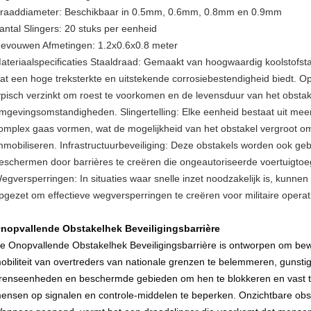
raaddiameter: Beschikbaar in 0.5mm, 0.6mm, 0.8mm en 0.9mm
antal Slingers: 20 stuks per eenheid
evouwen Afmetingen: 1.2x0.6x0.8 meter
ateriaalspecificaties Staaldraad: Gemaakt van hoogwaardig koolstofsta
at een hoge treksterkte en uitstekende corrosiebestendigheid biedt. O
ypisch verzinkt om roest te voorkomen en de levensduur van het obstake
mgevingsomstandigheden. Slingertelling: Elke eenheid bestaat uit meer
omplex gaas vormen, wat de mogelijkheid van het obstakel vergroot om 
mmobiliseren. Infrastructuurbeveiliging: Deze obstakels worden ook gebru
eschermen door barrières te creëren die ongeautoriseerde voertuigtoe
egversperringen: In situaties waar snelle inzet noodzakelijk is, kunn
pgezet om effectieve wegversperringen te creëren voor militaire operat
nopvallende Obstakelhek Beveiligingsbarrière
e Onopvallende Obstakelhek Beveiligingsbarrière is ontworpen om b
obiliteit van overtreders van nationale grenzen te belemmeren, gunst
renseenheden en beschermde gebieden om hen te blokkeren en vast t
ensen op signalen en controle-middelen te beperken. Onzichtbare obst