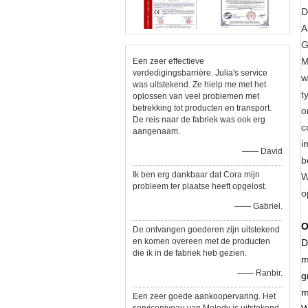
D
A
G
M
Een zeer effectieve
verdedigingsbarrière. Julia's service
w
was uitstekend. Ze hielp me met het
t
oplossen van veel problemen met
betrekking tot producten en transport.
o
De reis naar de fabriek was ook erg
c
aangenaam.
i
—— David
b
Ik ben erg dankbaar dat Cora mijn
W
probleem ter plaatse heeft opgelost.
o
—— Gabriel.
O
De ontvangen goederen zijn uitstekend
en komen overeen met de producten
D
die ik in de fabriek heb gezien.
m
—— Ranbir.
g
m
Een zeer goede aankoopervaring. Het