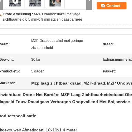
Contact
Grote Afbeelding :
MZP Draadobstakel met lage
zichtbaarheid 0,5 mm-0,9 mm stalen gaasbarrière
MZP Draadobstakel met geringe
naam:
draad:
zichtbaarheid
Gewicht:
30 kg
ladingsnummers
Productietijd:
5 dagen
Pakket:
Mzp laag zichtbaar draad
MZP-draad
MZP Onopva
Markeren:
,
,
nzichtbare Drone Net Barrière MZP Laag Zichtbaarheidsdraad Ob
lagveld Touw Draadgaas Verborgen Onopvallend Met Snijservice
roductspecificatie
itgevouwen Afmetingen: 10x10x1.4 meter