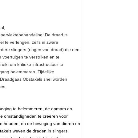
al,
ppervlaktebehandeling: De draad is
l te verlengen, zelfs in zware
dere slingers (ringen van draad) die een
voertuigen te verstriken en te
ikt om kritieke infrastructuur te
gang belemmeren. Tijdelijke
en Draadgaas Obstakels snel worden
ies.
eweging te belemmeren, de opmars en
ige omstandigheden te creëren voor
e houden, en de beweging van dieren en
akels weven de draden in slingers.