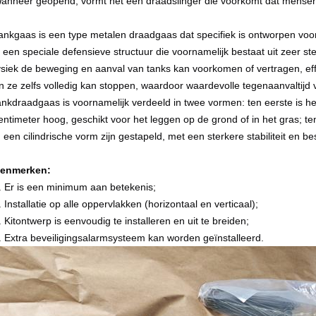
anneer geopend, vormt het een draadslinger die voorkomt dat mensen de
ankgaas is een type metalen draadgaas dat specifiek is ontworpen voor
s een speciale defensieve structuur die voornamelijk bestaat uit zeer ste
ysiek de beweging en aanval van tanks kan voorkomen of vertragen, eff
n ze zelfs volledig kan stoppen, waardoor waardevolle tegenaanvaltijd 
ankdraadgaas is voornamelijk verdeeld in twee vormen: ten eerste is h
entimeter hoog, geschikt voor het leggen op de grond of in het gras; ten
n een cilindrische vorm zijn gestapeld, met een sterkere stabiliteit en 
enmerken:
. Er is een minimum aan betekenis;
. Installatie op alle oppervlakken (horizontaal en verticaal);
. Kitontwerp is eenvoudig te installeren en uit te breiden;
. Extra beveiligingsalarmsysteem kan worden geïnstalleerd.