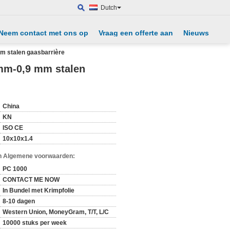
Dutch
Neem contact met ons op
Vraag een offerte aan
Nieuws
m stalen gaasbarrière
 mm-0,9 mm stalen
China
KN
ISO CE
10x10x1.4
n Algemene voorwaarden:
PC 1000
CONTACT ME NOW
In Bundel met Krimpfolie
8-10 dagen
Western Union, MoneyGram, T/T, L/C
10000 stuks per week