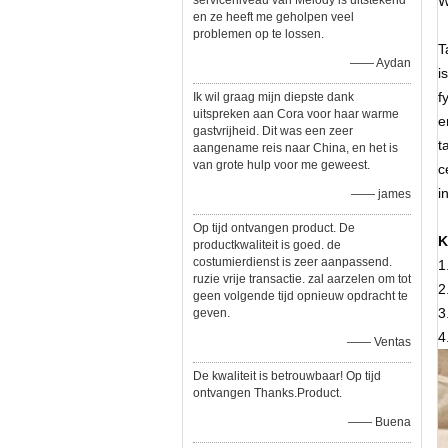
serviceniveau van Melody is uitstekend
W
en ze heeft me geholpen veel
problemen op te lossen.
T
—— Aydan
i
f
Ik wil graag mijn diepste dank
uitspreken aan Cora voor haar warme
e
gastvrijheid. Dit was een zeer
t
aangename reis naar China, en het is
van grote hulp voor me geweest.
c
i
—— james
Op tijd ontvangen product. De
K
productkwaliteit is goed. de
costumierdienst is zeer aanpassend.
1
ruzie vrije transactie. zal aarzelen om tot
2
geen volgende tijd opnieuw opdracht te
3
geven.
4
—— Ventas
De kwaliteit is betrouwbaar! Op tijd
ontvangen Thanks.Product.
—— Buena