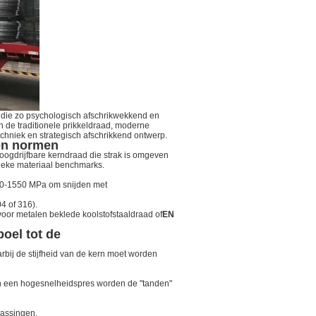
n die zo psychologisch afschrikwekkend en
de traditionele prikkeldraad, moderne
hniek en strategisch afschrikkend ontwerp.
 en normen
hoogdrijfbare kerndraad die strak is omgeven
fieke materiaal benchmarks.
450-1550 MPa om snijden met
4 of 316).
voor metalen beklede koolstofstaaldraad of
EN
oel tot de
bij de stijfheid van de kern moet worden
van een hogesnelheidspres worden de "tanden"
passingen.