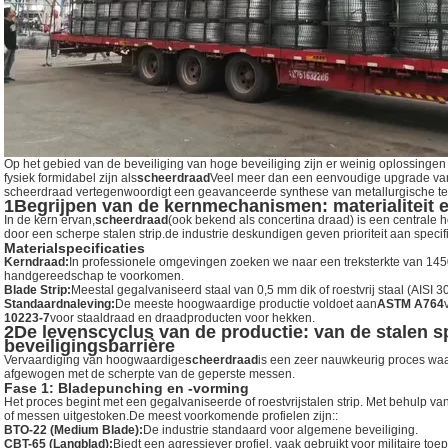
Op het gebied van de beveiliging van hoge beveiliging zijn er weinig oplossinge
fysiek formidabel zijn als
scheerdraad
Veel meer dan een eenvoudige upgrade van 
scheerdraad vertegenwoordigt een geavanceerde synthese van metallurgische tec
1Begrijpen van de kernmechanismen: materialiteit
In de kern ervan,
scheerdraad
(ook bekend als concertina draad) is een centrale 
door een scherpe stalen strip.de industrie deskundigen geven prioriteit aan speci
Materialspecificaties
Kerndraad:
In professionele omgevingen zoeken we naar een treksterkte van 1
handgereedschap te voorkomen.
Blade Strip:
Meestal gegalvaniseerd staal van 0,5 mm dik of roestvrij staal (AISI 30
Standaardnaleving:
De meeste hoogwaardige productie voldoet aan
ASTM A764
10223-7
voor staaldraad en draadproducten voor hekken.
2De levenscyclus van de productie: van de stalen sp
beveiligingsbarrière
Vervaardiging van hoogwaardige
scheerdraad
is een zeer nauwkeurig proces waar
afgewogen met de scherpte van de geperste messen.
Fase 1: Bladepunching en -vorming
Het proces begint met een gegalvaniseerde of roestvrijstalen strip. Met behulp 
of messen uitgestoken.De meest voorkomende profielen zijn::
BTO-22 (Medium Blade):
De industrie standaard voor algemene beveiliging.
CBT-65 (Langblad):
Biedt een agressiever profiel, vaak gebruikt voor militaire toe