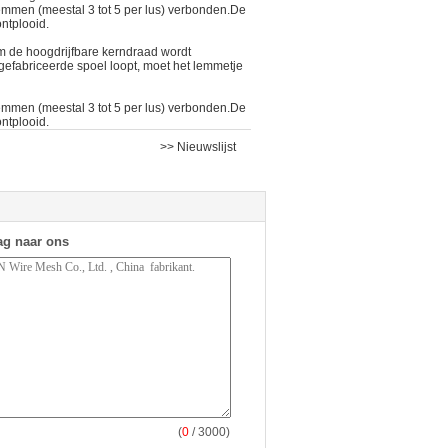
emmen (meestal 3 tot 5 per lus) verbonden.De
ntplooid.
m de hoogdrijfbare kerndraad wordt
fabriceerde spoel loopt, moet het lemmetje
emmen (meestal 3 tot 5 per lus) verbonden.De
ntplooid.
>> Nieuwslijst
ag naar ons
(
0
/ 3000)