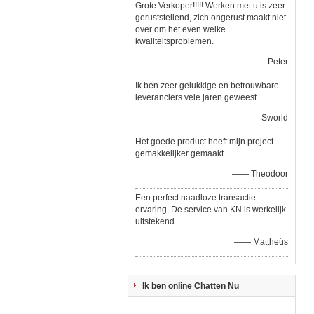
Grote Verkoper!!!!! Werken met u is zeer
geruststellend, zich ongerust maakt niet
over om het even welke
kwaliteitsproblemen.
—— Peter
Ik ben zeer gelukkige en betrouwbare
leveranciers vele jaren geweest.
—— Sworld
Het goede product heeft mijn project
gemakkelijker gemaakt.
—— Theodoor
Een perfect naadloze transactie-
ervaring. De service van KN is werkelijk
uitstekend.
—— Mattheüs
Ik ben online Chatten Nu