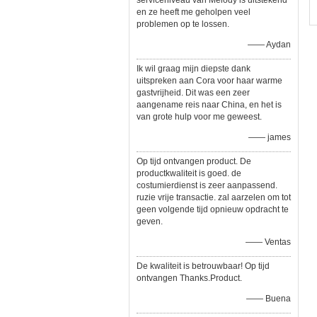
serviceniveau van Melody is uitstekend
en ze heeft me geholpen veel
problemen op te lossen.
—— Aydan
Ik wil graag mijn diepste dank
uitspreken aan Cora voor haar warme
gastvrijheid. Dit was een zeer
aangename reis naar China, en het is
van grote hulp voor me geweest.
—— james
Op tijd ontvangen product. De
productkwaliteit is goed. de
costumierdienst is zeer aanpassend.
ruzie vrije transactie. zal aarzelen om tot
geen volgende tijd opnieuw opdracht te
geven.
—— Ventas
De kwaliteit is betrouwbaar! Op tijd
ontvangen Thanks.Product.
—— Buena