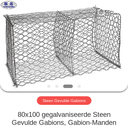
Wire
Mesh
Co.,
Ltd..
All
Rights
Reserved.
THUIS
PRODUCTEN
OVER
ONS
FABRIEKSTOCHT
Steen Gevulde Gabions
KWALITEITSCONTROLE
80x100 gegalvaniseerde Steen
Gevulde Gabions, Gabion-Manden