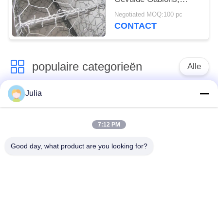
Gabion-Manden
Negotiated MOQ:100 pc
Behoudende Muur
CONTACT
populaire categorieën
Alle
Julia
Verdedigingsbarrière
Militaire Barrière
7:12 PM
Zand Gevulde
Verdedigingsbastionbarrières
Barrières
Good day, what product are you looking for?
Scheermesprikkeldraad
veiligheidsstaafdraad
MZP Draadobstakel
Anti-tankdraad
met geringe