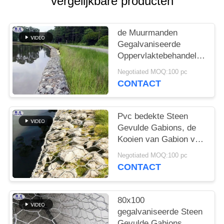
vergelijkbare producten
de Muurmanden
Gegalvaniseerde
Oppervlaktebehandeling
van 80x100
Negotiated MOQ:100 pc
HoleTwisted Gabion
CONTACT
Pvc bedekte Steen
Gevulde Gabions, de
Kooien van Gabion van
de Steen Behoudende
Negotiated MOQ:100 pc
Muur met een laag
CONTACT
80x100
gegalvaniseerde Steen
Gevulde Gabions,