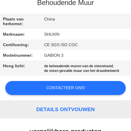
NEEM
Behoudende Muur
CONTACT
MET
Plaats van
China
herkomst:
ONS
Merknaam:
SHUXIN
OP
Certificering:
CE SGS ISO COC
Modelnummer:
GABION 3
NIEUWS
Hoog licht:
,
de behoudende muren van de steenmand
de steen gevulde muur van het draadnetwerk
OFFERTE
AANVRAGEN
CONTACTEER ONS!
SITEMAP
DETAILS ONTVOUWEN
PRIVACYBELEID