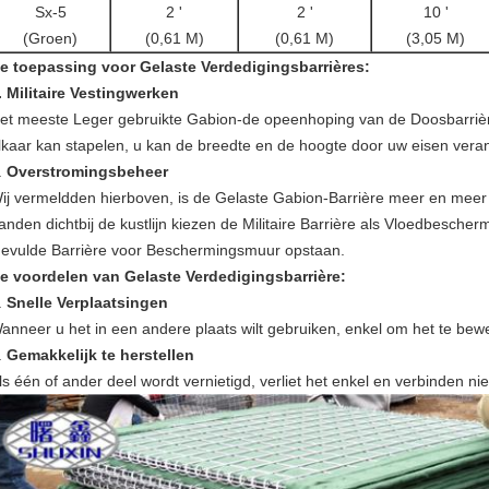
Sx-5
2 '
2 '
10 '
(Groen)
(0,61 M)
(0,61 M)
(3,05 M)
e toepassing voor Gelaste Verdedigingsbarrières:
.
Militaire Vestingwerken
et meeste Leger gebruikte Gabion-de opeenhoping van de Doosbarrière
lkaar kan stapelen, u kan de breedte en de hoogte door uw eisen veran
.
Overstromingsbeheer
ij vermeldden hierboven, is de Gelaste Gabion-Barrière meer en mee
anden dichtbij de kustlijn kiezen de Militaire Barrière als Vloedbescher
evulde Barrière voor Beschermingsmuur opstaan.
e voordelen van Gelaste Verdedigingsbarrière:
.
Snelle Verplaatsingen
anneer u het in een andere plaats wilt gebruiken, enkel om het te be
.
Gemakkelijk te herstellen
ls één of ander deel wordt vernietigd, verliet het enkel en verbinden nie