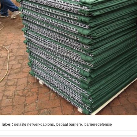
,
,
label:
gelaste netwerkgabions
bepaal barrière
barrièredefensie