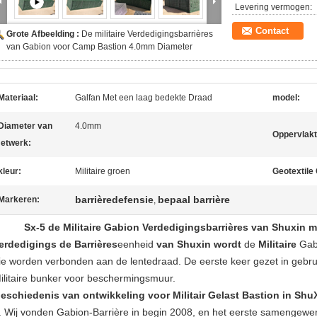
Levering vermogen:
Contact
Grote Afbeelding :
De militaire Verdedigingsbarrières
van Gabion voor Camp Bastion 4.0mm Diameter
Materiaal:
Galfan Met een laag bedekte Draad
model:
Diameter van
4.0mm
Oppervlakt
etwerk:
kleur:
Militaire groen
Geotextile
barrièredefensie
bepaal barrière
Markeren:
,
Sx-5 de Militaire Gabion Verdedigingsbarrières van Shuxin 
erdedigings de Barrières
eenheid
van Shuxin wordt
de
Militaire
Gab
ie worden verbonden aan de lentedraad. De eerste keer gezet in gebruik
ilitaire bunker voor beschermingsmuur.
eschiedenis van ontwikkeling voor Militair Gelast Bastion in Shu
. Wij vonden Gabion-Barrière in begin 2008, en het eerste samengewerk