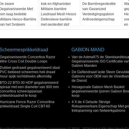
De zware
Irak en Afghanistan
De Barrièregeotextile
Wa
Gegalvaniseerde Met
Militaire barrière
van Gavanized
ge
een laag bedekte
Lasdraad Mesh Hesco
Verdedigingsgabion
He
Militaire Hesco-Barrière
Defensieve barrière
Antiroesteigenschap
ove
van het Systeem
met geotextiel stof
en 
Verdedigingshesco van
Bastionbarrières
Scheermesprikkeldraad
GABION-MAND
Gegalvaniseerde Concertina Razor
Van de Astma975 de Standaarddou
Wire Cross Coil Double Loops
Gegalvaniseerde ISO Certificatie va
Gabion Manden
Dubbel gedraaid gegalvaniseerd staal
PVC bekleed scheermes hek draad
De Galfandraad laste Steen Gevuld
muur spijk rechtstreeks afkomstig
Gabions voor OEM van de Vloedban
de Dienst
BTO-22 BTO-30 HDP gegalvaniseerd
spiraal met een diameter van 900 mm
Hexagonale Gabion Mesh Basket
concertina scheerapparaat
gegalvaniseerde ijzeren Gabion Box
prikkeldraadnet te koop
koop
Hurricane Fence Razor Concertina
4 X de 4 Gelaste Stevige
prikkeldraad Single Coil CBT-60
Rekupereerbare Eigenschap Met gr
trekspanning van Netwerkgabions