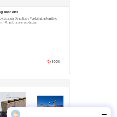
ag naar ons
(
0
/ 3000)