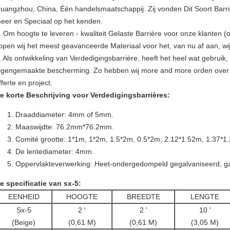
uangzhou, China, Één handelsmaatschappij. Zij vonden Dit Soort Barri
eer en Speciaal op het kenden.
. Om hoogte te leveren - kwaliteit Gelaste Barrière voor onze klanten (o
open wij het meest geavanceerde Materiaal voor het, van nu af aan, wi
. Als ontwikkeling van Verdedigingsbarrière, heeft het heel wat gebruik, 
igengemaakte bescherming. Zo hebben wij more and more orden over 
fferte en project.
e korte Beschrijving voor Verdedigingsbarrières:
Draaddiameter: 4mm of 5mm.
Maaswijdte: 76.2mm*76.2mm.
Comité grootte: 1*1m, 1*2m, 1.5*2m, 0.5*2m, 2.12*1.52m, 1.37*1
De lentediameter: 4mm.
Oppervlakteverwerking: Heet-ondergedompeld gegalvaniseerd, gal
e specificatie van sx-5:
EENHEID
HOOGTE
BREEDTE
LENGTE
Sx-5
2 '
2 '
10 '
(Beige)
(0,61 M)
(0,61 M)
(3,05 M)