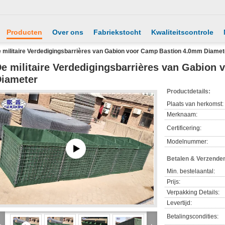
Producten
Over ons
Fabriekstocht
Kwaliteitscontrole
 militaire Verdedigingsbarrières van Gabion voor Camp Bastion 4.0mm Diamet
e militaire Verdedigingsbarrières van Gabion
iameter
Productdetails:
Plaats van herkomst:
Merknaam:
Certificering:
Modelnummer:
Betalen & Verzende
Min. bestelaantal:
Prijs:
Verpakking Details:
Levertijd:
Betalingscondities: