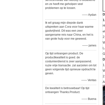
serviceniveau van Melody is uitstekend
en ze heeft me geholpen veel
problemen op te lossen.
D
—— Aydan
1
Ik wil graag mijn diepste dank
H
uitspreken aan Cora voor haar warme
gastvrijheid. Dit was een zeer
e
aangename reis naar China, en het is
2
van grote hulp voor me geweest.
W
—— james
L
Op tijd ontvangen product. De
G
productkwaliteit is goed. de
D
costumierdienst is zeer aanpassend.
1
ruzie vrije transactie. zal aarzelen om tot
geen volgende tijd opnieuw opdracht te
W
geven.
2
—— Ventas
A
De kwaliteit is betrouwbaar! Op tijd
ontvangen Thanks.Product.
—— Buena