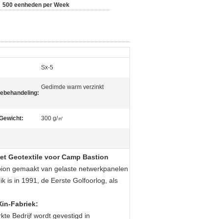
500 eenheden per Week
Sx-5
Gedimde warm verzinkt
ebehandeling:
 Gewicht:
300 g/㎡
met Geotextile voor Camp Bastion
ion
gemaakt van gelaste netwerkpanelen
 is in 1991, de Eerste Golfoorlog, als
Xin-Fabriek:
te Bedrijf wordt gevestigd in