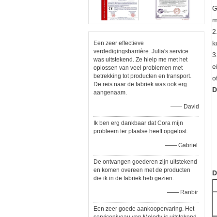
G
m
2
k
Een zeer effectieve
verdedigingsbarrière. Julia's service
3
was uitstekend. Ze hielp me met het
e
oplossen van veel problemen met
betrekking tot producten en transport.
o
De reis naar de fabriek was ook erg
D
aangenaam.
—— David
Ik ben erg dankbaar dat Cora mijn
probleem ter plaatse heeft opgelost.
—— Gabriel.
De ontvangen goederen zijn uitstekend
en komen overeen met de producten
D
die ik in de fabriek heb gezien.
—— Ranbir.
Een zeer goede aankoopervaring. Het