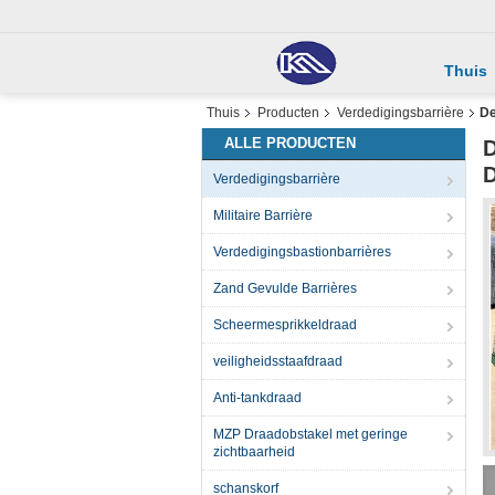
Thuis
Thuis
Producten
Verdedigingsbarrière
De
ALLE PRODUCTEN
D
D
Verdedigingsbarrière
Militaire Barrière
Verdedigingsbastionbarrières
Zand Gevulde Barrières
Scheermesprikkeldraad
veiligheidsstaafdraad
Anti-tankdraad
MZP Draadobstakel met geringe
zichtbaarheid
schanskorf