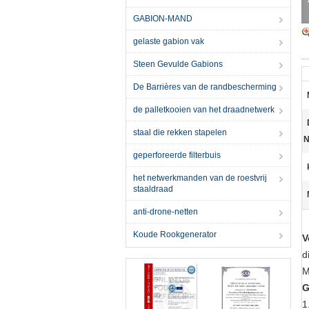
GABION-MAND
gelaste gabion vak
Steen Gevulde Gabions
De Barrières van de randbescherming
de palletkooien van het draadnetwerk
staal die rekken stapelen
N
geperforeerde filterbuis
het netwerkmanden van de roestvrij
staaldraad
anti-drone-netten
Koude Rookgenerator
V
d
M
G
1