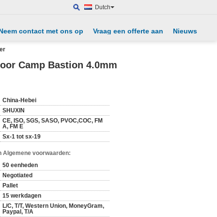
Dutch
Neem contact met ons op
Vraag een offerte aan
Nieuws
er
 voor Camp Bastion 4.0mm
China-Hebei
SHUXIN
CE, ISO, SGS, SASO, PVOC,COC, FM
A, FM E
Sx-1 tot sx-19
n Algemene voorwaarden:
50 eenheden
Negotiated
Pallet
15 werkdagen
L/C, T/T, Western Union, MoneyGram,
Paypal, T/A