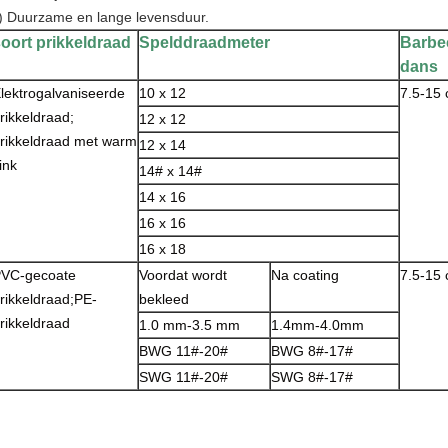
) Duurzame en lange levensduur.
oort prikkeldraad
Spelddraadmeter
Barbe
dans
lektrogalvaniseerde
10 x 12
7.5-15
rikkeldraad;
12 x 12
rikkeldraad met warm
12 x 14
ink
14# x 14#
14 x 16
16 x 16
16 x 18
VC-gecoate
Voordat wordt
Na coating
7.5-15
rikkeldraad;PE-
bekleed
rikkeldraad
1.0 mm-3.5 mm
1.4mm-4.0mm
BWG 11#-20#
BWG 8#-17#
SWG 11#-20#
SWG 8#-17#