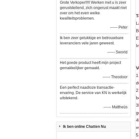
Grote Verkoper!!!!! Werken met u is zeer
geruststellend, zich ongerust maakt niet
over om het even welke
T
kwaliteitsproblemen.
L
—— Peter
B
Ik ben zeer gelukkige en betrouwbare
E
leveranciers vele jaren geweest.
I
—— Sworld
Het goede product heeft mijn project
V
gemakkelijker gemaakt.
1
—— Theodoor
d
Een perfect naadloze transactie-
2
ervaring. De service van KN is werkelijk
b
uitstekend.
3
—— Mattheüs
g
4
Ik ben online Chatten Nu
m
5