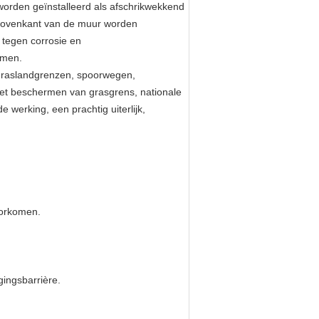
worden geïnstalleerd als afschrikwekkend
 bovenkant van de muur worden
tegen corrosie en
rmen.
 graslandgrenzen, spoorwegen,
het beschermen van grasgrens, nationale
werking, een prachtig uiterlijk,
voorkomen.
ingsbarrière.