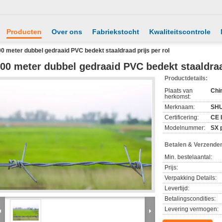
Producten
Over ons
Fabriekstocht
Kwaliteitscontrole
0 meter dubbel gedraaid PVC bedekt staaldraad prijs per rol
00 meter dubbel gedraaid PVC bedekt staaldraad
Productdetails:
Plaats van
Chi
herkomst:
Merknaam:
SHU
Certificering:
CE 
Modelnummer:
SX 
Betalen & Verzende
Min. bestelaantal:
Prijs:
Verpakking Details:
Levertijd:
Betalingscondities:
Levering vermogen: