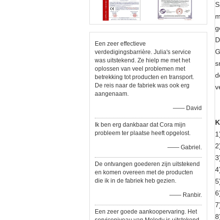
S
m
g
D
Een zeer effectieve
G
verdedigingsbarrière. Julia's service
was uitstekend. Ze hielp me met het
s
oplossen van veel problemen met
d
betrekking tot producten en transport.
De reis naar de fabriek was ook erg
v
aangenaam.
—— David
K
Ik ben erg dankbaar dat Cora mijn
probleem ter plaatse heeft opgelost.
1
2
—— Gabriel.
3
De ontvangen goederen zijn uitstekend
4
en komen overeen met de producten
die ik in de fabriek heb gezien.
5
6
—— Ranbir.
7
Een zeer goede aankoopervaring. Het
8