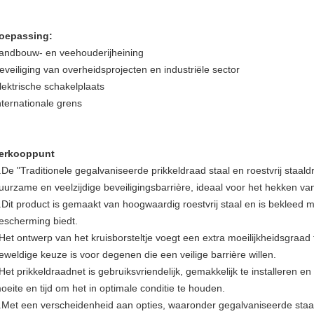
oepassing:
andbouw- en veehouderijheining
eveiliging van overheidsprojecten en industriële sector
lektrische schakelplaats
nternationale grens
erkooppunt
.De "Traditionele gegalvaniseerde prikkeldraad staal en roestvrij staal
uurzame en veelzijdige beveiligingsbarrière, ideaal voor het hekken v
.Dit product is gemaakt van hoogwaardig roestvrij staal en is bekleed 
escherming biedt.
Het ontwerp van het kruisborsteltje voegt een extra moeilijkheidsgraad
eweldige keuze is voor degenen die een veilige barrière willen.
Het prikkeldraadnet is gebruiksvriendelijk, gemakkelijk te installeren e
oeite en tijd om het in optimale conditie te houden.
.Met een verscheidenheid aan opties, waaronder gegalvaniseerde staal