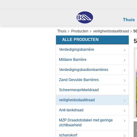
Thuis
Thuis
Producten
veiligheidsstaafdraad
50
ALLE PRODUCTEN
5
Verdedigingsbarrière
Militaire Barrière
Verdedigingsbastionbarrières
Zand Gevulde Barrières
Scheermesprikkeldraad
veiligheidsstaafdraad
Anti-tankdraad
MZP Draadobstakel met geringe
zichtbaarheid
schanskorf