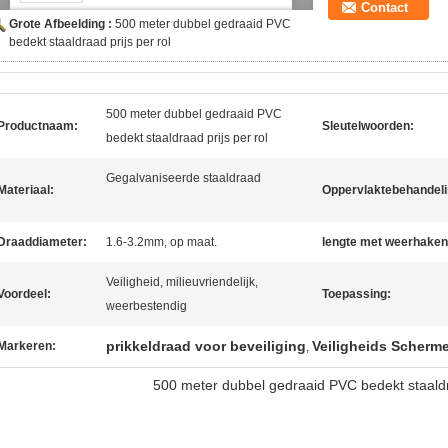
Contact
Grote Afbeelding :
500 meter dubbel gedraaid PVC
bedekt staaldraad prijs per rol
500 meter dubbel gedraaid PVC
Productnaam:
Sleutelwoorden:
bedekt staaldraad prijs per rol
Gegalvaniseerde staaldraad
Materiaal:
Oppervlaktebehandeli
Draaddiameter:
1.6-3.2mm, op maat.
lengte met weerhaken
Veiligheid, milieuvriendelijk,
Voordeel:
Toepassing:
weerbestendig
prikkeldraad voor beveiliging
Veiligheids Scherm
Markeren:
,
500 meter dubbel gedraaid PVC bedekt staaldra