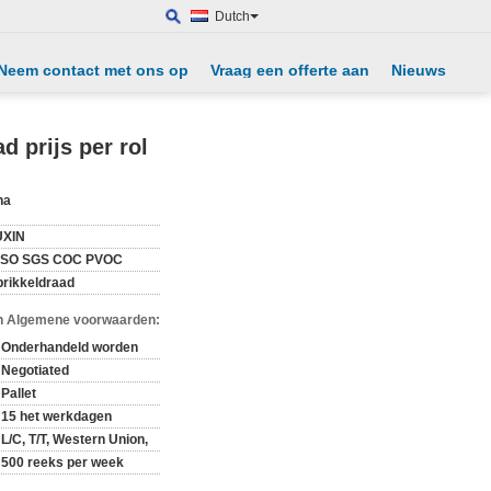
Dutch
Neem contact met ons op
Vraag een offerte aan
Nieuws
 prijs per rol
na
XIN
ISO SGS COC PVOC
prikkeldraad
n Algemene voorwaarden:
Onderhandeld worden
Negotiated
Pallet
15 het werkdagen
L/C, T/T, Western Union,
500 reeks per week