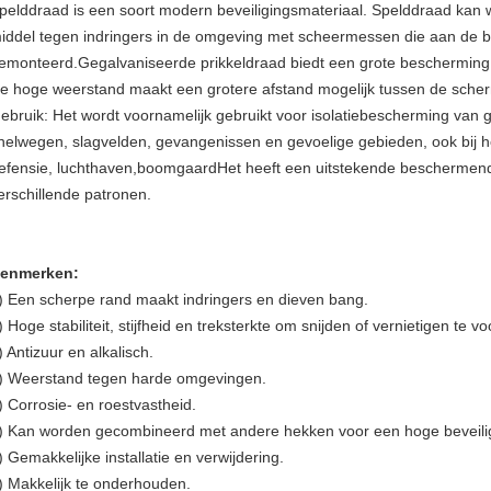
pelddraad is een soort modern beveiligingsmateriaal. Spelddraad kan 
iddel tegen indringers in de omgeving met scheermessen die aan de
emonteerd.Gegalvaniseerde prikkeldraad biedt een grote bescherming 
e hoge weerstand maakt een grotere afstand mogelijk tussen de sche
ebruik: Het wordt voornamelijk gebruikt voor isolatiebescherming van
nelwegen, slagvelden, gevangenissen en gevoelige gebieden, ook bij 
efensie, luchthaven,boomgaardHet heeft een uitstekende beschermende 
erschillende patronen.
enmerken:
) Een scherpe rand maakt indringers en dieven bang.
) Hoge stabiliteit, stijfheid en treksterkte om snijden of vernietigen te 
) Antizuur en alkalisch.
) Weerstand tegen harde omgevingen.
) Corrosie- en roestvastheid.
) Kan worden gecombineerd met andere hekken voor een hoge beveilig
) Gemakkelijke installatie en verwijdering.
) Makkelijk te onderhouden.