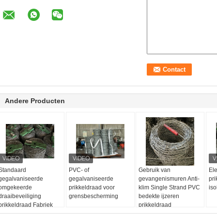
Andere Producten
Standaard
PVC- of
Gebruik van
El
gegalvaniseerde
gegalvaniseerde
gevangenismuren Anti-
pri
omgekeerde
prikkeldraad voor
klim Single Strand PVC
is
draaibeveiliging
grensbescherming
bedekte ijzeren
prikkeldraad Fabriek
prikkeldraad
direct