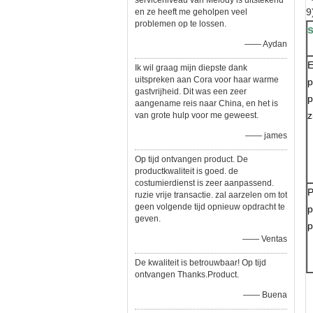
serviceniveau van Melody is uitstekend
9
en ze heeft me geholpen veel
problemen op te lossen.
s
—— Aydan
E
Ik wil graag mijn diepste dank
uitspreken aan Cora voor haar warme
p
gastvrijheid. Dit was een zeer
p
aangename reis naar China, en het is
z
van grote hulp voor me geweest.
—— james
Op tijd ontvangen product. De
productkwaliteit is goed. de
costumierdienst is zeer aanpassend.
P
ruzie vrije transactie. zal aarzelen om tot
geen volgende tijd opnieuw opdracht te
p
geven.
p
—— Ventas
De kwaliteit is betrouwbaar! Op tijd
ontvangen Thanks.Product.
—— Buena