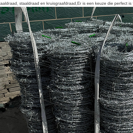
taaldraad, staaldraad en kruisgraafdraad,Er is een keuze die perfect is 