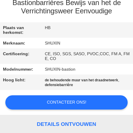
NEEM
Bastionbarrières Bewijs van het de
CONTACT
Verrichtingsweer Eenvoudige
MET
Plaats van
HB
ONS
herkomst:
OP
Merknaam:
SHUXIN
Certificering:
CE, ISO, SGS, SASO, PVOC,COC, FM A, FM
NIEUWS
E, CO
Modelnummer:
SHUXIN-bastion
OFFERTE
Hoog licht:
,
de behoudende muur van het draadnetwerk
defensiebarrière
AANVRAGEN
CONTACTEER ONS!
SITEMAP
PRIVACYBELEID
DETAILS ONTVOUWEN