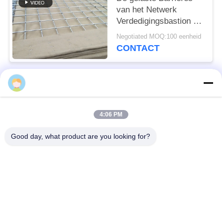
van het Netwerk
Verdedigingsbastion 25
van de het Lage
Negotiated MOQ:100 eenheid
Koolstofstaaljaar Draad
CONTACT
van de het Levensduur
populaire categorieën
Alle
4:06 PM
Verdedigingsbarrière
Militaire Barrière
Good day, what product are you looking for?
Zand Gevulde
Verdedigingsbastionbarrières
Barrières
Scheermesprikkeldraad
veiligheidsstaafdraad