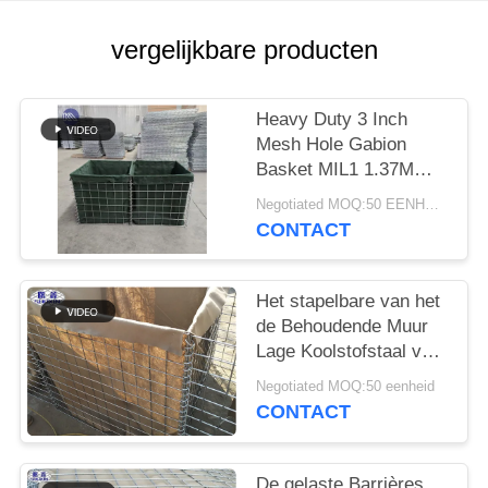
vergelijkbare producten
Heavy Duty 3 Inch
Mesh Hole Gabion
Basket MIL1 1.37M
High Hesco Barrier
Negotiated MOQ:50 EENHEID
Welded Gabion Box
CONTACT
Bekleed met Geotextiel
Stof
Het stapelbare van het
de Behoudende Muur
Lage Koolstofstaal van
Vloedcontro Materiaal
Negotiated MOQ:50 eenheid
van de het Ijzerdraad
CONTACT
De gelaste Barrières