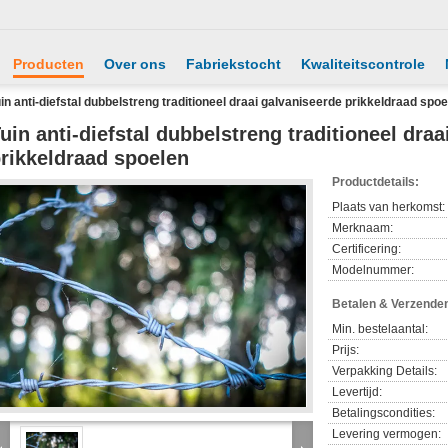
Producten
Over ons
Fabriekstocht
Kwaliteitscontrole
in anti-diefstal dubbelstreng traditioneel draai galvaniseerde prikkeldraad spo
uin anti-diefstal dubbelstreng traditioneel dra
rikkeldraad spoelen
Productdetails:
Plaats van herkomst:
Merknaam:
Certificering:
Modelnummer:
Betalen & Verzende
Min. bestelaantal:
Prijs:
Verpakking Details:
Levertijd:
Betalingscondities:
Levering vermogen: