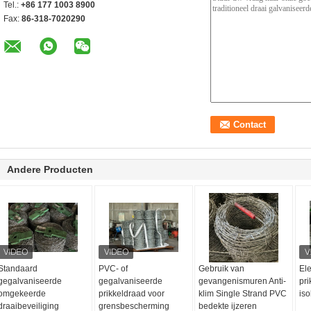
Tel.:
+86 177 1003 8900
Fax:
86-318-7020290
Andere Producten
Standaard
PVC- of
Gebruik van
El
gegalvaniseerde
gegalvaniseerde
gevangenismuren Anti-
pri
omgekeerde
prikkeldraad voor
klim Single Strand PVC
is
draaibeveiliging
grensbescherming
bedekte ijzeren