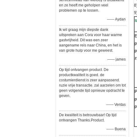
serviceniveau van Melody is uitstekend
8
en ze heeft me geholpen veel
problemen op te lossen.
9
—— Aydan
s
Ik wil graag mijn diepste dank
uitspreken aan Cora voor haar warme
E
gastvrijheid. Dit was een zeer
p
aangename reis naar China, en het is
p
van grote hulp voor me geweest.
z
—— james
Op tijd ontvangen product. De
productkwaliteit is goed. de
costumierdienst is zeer aanpassend.
ruzie vrije transactie. zal aarzelen om tot
geen volgende tijd opnieuw opdracht te
P
geven.
p
—— Ventas
p
De kwaliteit is betrouwbaar! Op tijd
ontvangen Thanks.Product.
—— Buena