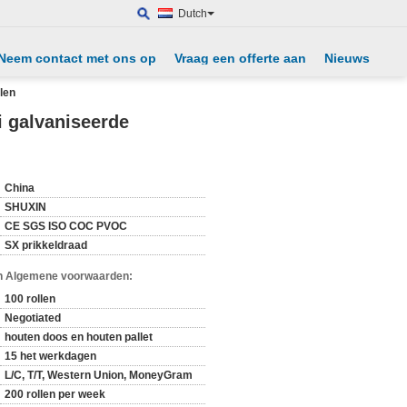
Dutch
Neem contact met ons op
Vraag een offerte aan
Nieuws
elen
ai galvaniseerde
China
SHUXIN
CE SGS ISO COC PVOC
SX prikkeldraad
n Algemene voorwaarden:
100 rollen
Negotiated
houten doos en houten pallet
15 het werkdagen
L/C, T/T, Western Union, MoneyGram
200 rollen per week