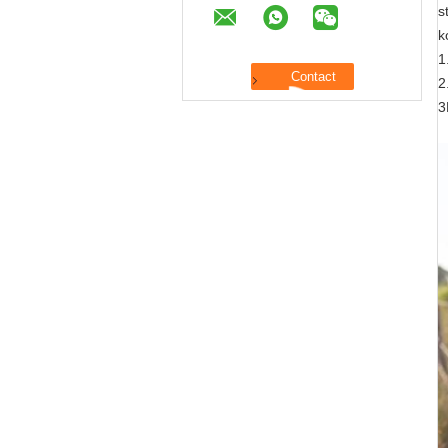
s
k
1
2
3