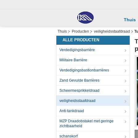
Thuis
Thuis
Producten
veiligheidsstaafdraad
Tu
ALLE PRODUCTEN
T
p
Verdedigingsbarrière
Militaire Barrière
Verdedigingsbastionbarrières
Zand Gevulde Barrières
Scheermesprikkeldraad
veiligheidsstaafdraad
Anti-tankdraad
MZP Draadobstakel met geringe
zichtbaarheid
schanskorf