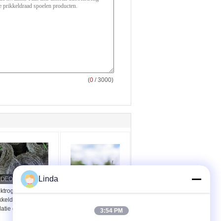
(
0
/ 3000)
Linda
ektrogalvaniseerde
Gebruik van
kkeldraad voor
gevangenismuren
olatie en bescherming
Dubbelstreng
3:54 PM
Traditionele Twist