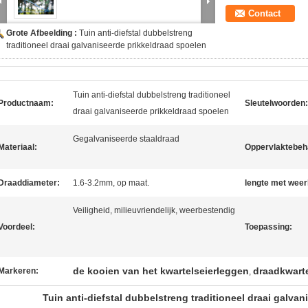
Contact
Grote Afbeelding :
Tuin anti-diefstal dubbelstreng
traditioneel draai galvaniseerde prikkeldraad spoelen
Tuin anti-diefstal dubbelstreng traditioneel
Productnaam:
Sleutelwoorden:
draai galvaniseerde prikkeldraad spoelen
Gegalvaniseerde staaldraad
Materiaal:
Oppervlaktebeh
Draaddiameter:
1.6-3.2mm, op maat.
lengte met wee
Veiligheid, milieuvriendelijk, weerbestendig
Voordeel:
Toepassing:
de kooien van het kwartelseierleggen
draadkwarte
Markeren:
,
Tuin anti-diefstal dubbelstreng traditioneel draai galva