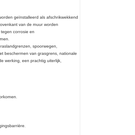
worden geïnstalleerd als afschrikwekkend
 bovenkant van de muur worden
tegen corrosie en
rmen.
 graslandgrenzen, spoorwegen,
het beschermen van grasgrens, nationale
werking, een prachtig uiterlijk,
voorkomen.
ingsbarrière.