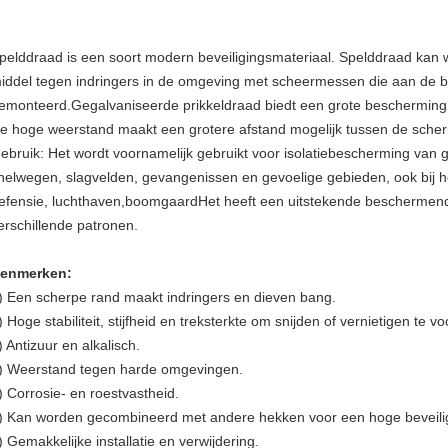
pelddraad is een soort modern beveiligingsmateriaal. Spelddraad kan 
iddel tegen indringers in de omgeving met scheermessen die aan de
emonteerd.Gegalvaniseerde prikkeldraad biedt een grote bescherming 
e hoge weerstand maakt een grotere afstand mogelijk tussen de sche
ebruik: Het wordt voornamelijk gebruikt voor isolatiebescherming van
nelwegen, slagvelden, gevangenissen en gevoelige gebieden, ook bij 
efensie, luchthaven,boomgaardHet heeft een uitstekende beschermende 
erschillende patronen.
enmerken:
) Een scherpe rand maakt indringers en dieven bang.
) Hoge stabiliteit, stijfheid en treksterkte om snijden of vernietigen te 
) Antizuur en alkalisch.
) Weerstand tegen harde omgevingen.
) Corrosie- en roestvastheid.
) Kan worden gecombineerd met andere hekken voor een hoge beveilig
) Gemakkelijke installatie en verwijdering.