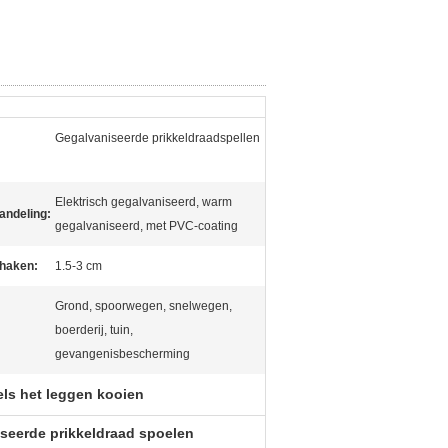
Gegalvaniseerde prikkeldraadspellen
Elektrisch gegalvaniseerd, warm
andeling:
gegalvaniseerd, met PVC-coating
rhaken:
1.5-3 cm
Grond, spoorwegen, snelwegen,
boerderij, tuin,
gevangenisbescherming
ls het leggen kooien
niseerde prikkeldraad spoelen