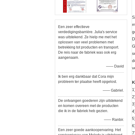
S
m
Een zeer effectieve
g
verdedigingsbarrière. Julia's service
was uitstekend. Ze hielp me met het
D
oplossen van veel problemen met
G
betrekking tot producten en transport.
De reis naar de fabriek was ook erg
s
aangenaam.
d
—— David
v
Ik ben erg dankbaar dat Cora mijn
probleem ter plaatse heeft opgelost.
K
1
—— Gabriel.
2
De ontvangen goederen zijn uitstekend
3
en komen overeen met de producten
die ik in de fabriek heb gezien.
4
5
—— Ranbir.
6
Een zeer goede aankoopervaring. Het
7