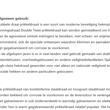
lgemeen gebruik:
ubbele draai prikkeldraad is een soort van moderne beveiliging hekmat
anningsdraad.Double Twist prikkeldraad kan worden geïnstalleerd om 
an de agressieve omtrek indringers te bereiken, met scheer- en snijme
emonteerd, ook de speciale ontwerpen waardoor klimmen en aanraken u
ijn gegalvaniseerd om corrosie te voorkomen.
n de afgelopen jaren is er in veel landen veel gebruik gemaakt van dub
etentiehuizen, overheidsgebouwen en andere veiligheidsfaciliteiten.Spi
igh-class hekdraad geworden voor niet alleen en nationale veiligheid 
ociale hekken en andere particuliere gebouwen.
e prikkeldraad van koolstofarme staaldraad en hoogvast staaldraad mo
orden bekleed om corrosie te voorkomen en de levensduur te verleng
et galvaniseren is ook onderverdeeld in warmdip galvaniseren en elekt
nder hen is warm gegalvaniseerde prikkeldraad relatief populair. Het h