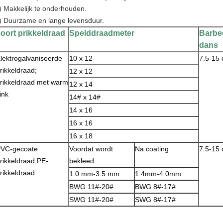
) Makkelijk te onderhouden.
) Duurzame en lange levensduur.
oort prikkeldraad
Spelddraadmeter
Barbe
dans
lektrogalvaniseerde
10 x 12
7.5-15
rikkeldraad;
12 x 12
rikkeldraad met warm
12 x 14
ink
14# x 14#
14 x 16
16 x 16
16 x 18
VC-gecoate
Voordat wordt
Na coating
7.5-15
rikkeldraad;PE-
bekleed
rikkeldraad
1.0 mm-3.5 mm
1.4mm-4.0mm
BWG 11#-20#
BWG 8#-17#
SWG 11#-20#
SWG 8#-17#