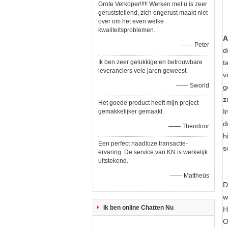
Grote Verkoper!!!!! Werken met u is zeer
geruststellend, zich ongerust maakt niet
over om het even welke
kwaliteitsproblemen.
A
—— Peter
d
Ik ben zeer gelukkige en betrouwbare
t
leveranciers vele jaren geweest.
v
—— Sworld
g
z
Het goede product heeft mijn project
I
gemakkelijker gemaakt.
d
—— Theodoor
h
Een perfect naadloze transactie-
s
ervaring. De service van KN is werkelijk
uitstekend.
—— Mattheüs
D
w
Ik ben online Chatten Nu
H
O