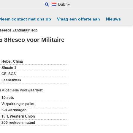
Dutch
Neem contact met ons op
Vraag een offerte aan
Nieuws
aniseerde Zandmuur Hdp
 5 8Hesco voor Militaire
Hebei, China
Shuxin-1
CE, SGS
Lasnetwerk
n Algemene voorwaarden:
10 sets
Verpakking in pallet
5-8 werkdagen
T / T, Western Union
200 reeksen maand