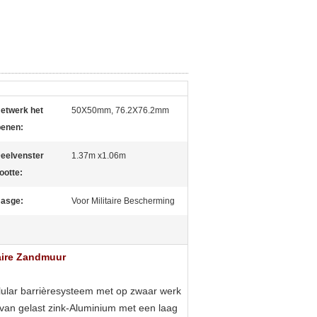
etwerk het
50X50mm, 76.2X76.2mm
penen:
eelvenster
1.37m x1.06m
ootte:
asge:
Voor Militaire Bescherming
taire Zandmuur
llular barrièresysteem met op zwaar werk
van gelast zink-Aluminium met een laag