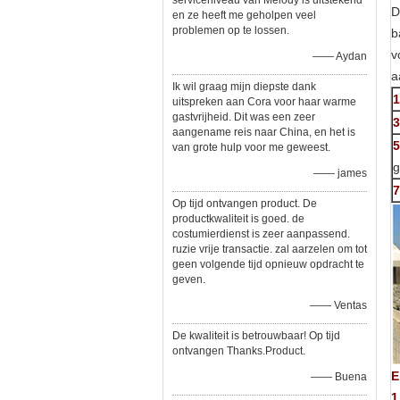
serviceniveau van Melody is uitstekend
D
en ze heeft me geholpen veel
problemen op te lossen.
b
v
—— Aydan
a
Ik wil graag mijn diepste dank
1
uitspreken aan Cora voor haar warme
gastvrijheid. Dit was een zeer
3
aangename reis naar China, en het is
5
van grote hulp voor me geweest.
g
—— james
7
Op tijd ontvangen product. De
productkwaliteit is goed. de
costumierdienst is zeer aanpassend.
ruzie vrije transactie. zal aarzelen om tot
geen volgende tijd opnieuw opdracht te
geven.
—— Ventas
De kwaliteit is betrouwbaar! Op tijd
ontvangen Thanks.Product.
E
—— Buena
1