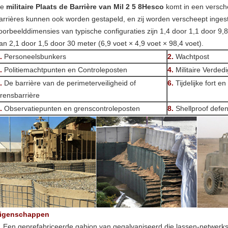
e
militaire Plaats de Barrière van Mil 2 5 8Hesco
komt in een versch
arrières kunnen ook worden gestapeld, en zij worden verscheept inges
oorbeelddimensies van typische configuraties zijn 1,4 door 1,1 door 9,8
an 2,1 door 1,5 door 30 meter (6,9 voet × 4,9 voet × 98,4 voet).
.
Personeelsbunkers
2.
Wachtpost
.
Politiemachtpunten en Controleposten
4.
Militaire Verded
.
De barrière van de perimeterveiligheid of
6.
Tijdelijke fort 
rensbarrière
.
Observatiepunten en grenscontroleposten
8.
Shellproof defen
igenschappen
.
Een geprefabriceerde gabion van gegalvaniseerd die lassen-netwerk