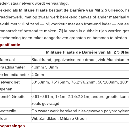
edekt staalnetwerk wordt vervaardigd.
ekend als
Militaire Plaats
bestaat
de Barrière van Mil 2 5 8Hesco
, h
raadnetwerk, met op zwaar werk berekend canvas of ander materiaal
evuld met vuil of zand — bij voorkeur met een front-end lader — om e
ranaatscherf bestand te maken. Zij kunnen in dubbele rijen worden ge
escherming tegen raket-aangedreven granaten en bommen te bieden.
pecificatie
Militaire Plaats de Barrière van Mil 2 5 8H
ateriaal
Staaldraad, gegalvaniseerde draad, zink-Aluminium 
raaddiameter
4.0mm 5.0mm
e lentediameter
4.0mm
etwerk het
50*50mm, 75*75mm, 76.2*76.2mm, 50*100mm, 100*
Openen
omité Grootte
0.61x0.61m, 1x1m, 2.13x2.21m, andere grootte kun
zoals gevraagd
eotextile
Op zwaar werk berekend niet-geweven polypropylee
leur
Wit, Zandkleur, Militaire Groen
oepassingen