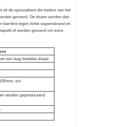
et uit de opvouwbare die kaders van
het
 worden gevoerd. De dozen worden dan
en barrière tegen lichte wapensbrand en
stapeld of worden gevoerd om extra
esco
met een laag bedekte draad
100mm, ect
nen worden geproduceerd
n