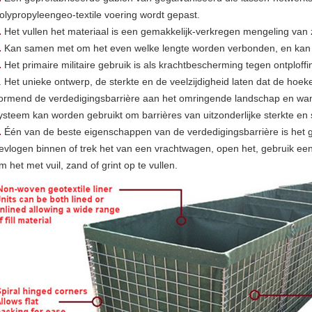
olypropyleengeo-textile voering wordt gepast.
.
Het vullen het materiaal is een gemakkelijk-verkregen mengeling van 
.
Kan samen met om het even welke lengte worden verbonden, en kan 
.
Het primaire militaire gebruik is als krachtbescherming tegen ontploffi
.
Het unieke ontwerp, de sterkte en de veelzijdigheid laten dat de hoe
ormend de verdedigingsbarrière aan het omringende landschap en wann
ysteem kan worden gebruikt om barrières van uitzonderlijke sterkte en st
.
Één van de beste eigenschappen van de verdedigingsbarrière is het ge
evlogen binnen of trek het van een vrachtwagen, open het, gebruik een
m het met vuil, zand of grint op te vullen.