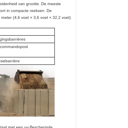
eidenheid van grootte. De meeste
tort in compacte reeksen. De
 meter (4,6 voet × 3,6 voet × 32,2 voet)
igingsbarrières
en commandopost
siebarrière
staal met een uv-Beschermde