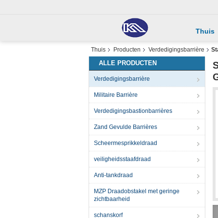
Thuis
Thuis
Producten
Verdedigingsbarrière
St
ALLE PRODUCTEN
S
G
Verdedigingsbarrière
Militaire Barrière
Verdedigingsbastionbarrières
Zand Gevulde Barrières
Scheermesprikkeldraad
veiligheidsstaafdraad
Anti-tankdraad
MZP Draadobstakel met geringe
zichtbaarheid
schanskorf