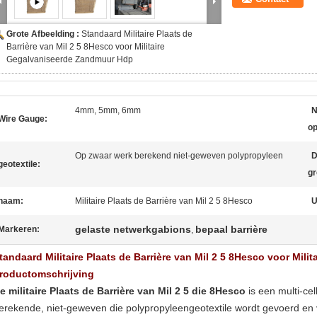
Grote Afbeelding :
Standaard Militaire Plaats de
Barrière van Mil 2 5 8Hesco voor Militaire
Gegalvaniseerde Zandmuur Hdp
4mm, 5mm, 6mm
N
Wire Gauge:
o
Op zwaar werk berekend niet-geweven polypropyleen
D
geotextile:
gr
naam:
Militaire Plaats de Barrière van Mil 2 5 8Hesco
U
gelaste netwerkgabions
bepaal barrière
Markeren:
,
tandaard Militaire Plaats de Barrière van Mil 2 5 8Hesco voor Mili
roductomschrijving
e militaire Plaats de Barrière van Mil 2 5 die 8Hesco
is een multi-ce
erekende, niet-geweven die polypropyleengeotextile wordt gevoerd en 