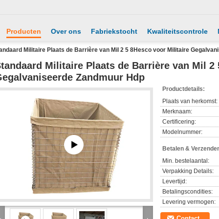
Producten
Over ons
Fabriekstocht
Kwaliteitscontrole
andaard Militaire Plaats de Barrière van Mil 2 5 8Hesco voor Militaire Gegalv
tandaard Militaire Plaats de Barrière van Mil 2
egalvaniseerde Zandmuur Hdp
Productdetails:
Plaats van herkomst:
Merknaam:
Certificering:
Modelnummer:
Betalen & Verzende
Min. bestelaantal:
Verpakking Details:
Levertijd:
Betalingscondities:
Levering vermogen:
Contact