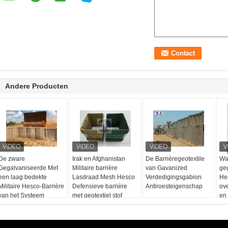
Andere Producten
De zware
Irak en Afghanistan
De Barrièregeotextile
Wa
Gegalvaniseerde Met
Militaire barrière
van Gavanized
ge
een laag bedekte
Lasdraad Mesh Hesco
Verdedigingsgabion
He
Militaire Hesco-Barrière
Defensieve barrière
Antiroesteigenschap
ove
van het Systeem
met geotextiel stof
en 
Verdedigingshesco van
Bastionbarrières