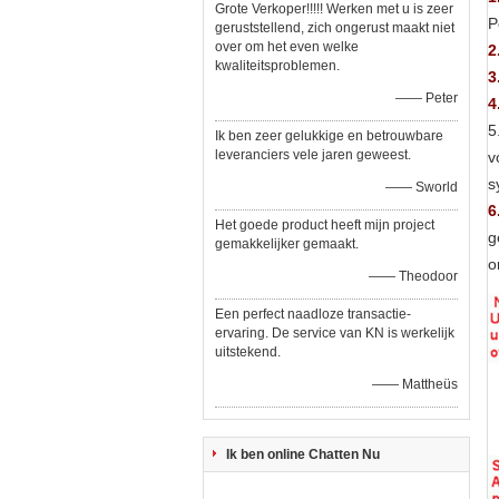
Grote Verkoper!!!!! Werken met u is zeer
P
geruststellend, zich ongerust maakt niet
over om het even welke
2
kwaliteitsproblemen.
3
—— Peter
4
5
Ik ben zeer gelukkige en betrouwbare
leveranciers vele jaren geweest.
v
s
—— Sworld
6
Het goede product heeft mijn project
g
gemakkelijker gemaakt.
o
—— Theodoor
Een perfect naadloze transactie-
ervaring. De service van KN is werkelijk
uitstekend.
—— Mattheüs
Ik ben online Chatten Nu