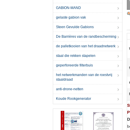
GABION-MAND
gelaste gabion vak
Steen Gevulde Gabions
De Barrières van de randbescherming
de palletkooien van het draadnetwerk
staal die rekken stapelen
geperforeerde filterbuis
het netwerkmanden van de roestvrij
staaldraad
anti-drone-netten
Koude Rookgenerator
S
P
D
b