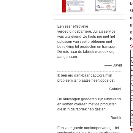
b
G
d
g
Een zeer effectieve
verdedigingsbarrière. Julia's service
g
was uitstekend. Ze hielp me met het
b
oplossen van veel problemen met
S
betrekking tot producten en transport.
De reis naar de fabriek was ook erg
aangenaam.
M
—— David
D
Ik ben erg dankbaar dat Cora mijn
D
probleem ter plaatse heeft opgelost.
N
—— Gabriel.
De ontvangen goederen zijn uitstekend
C
en komen overeen met de producten
die ik in de fabriek heb gezien.
G
—— Ranbir.
K
Een zeer goede aankoopervaring. Het
T