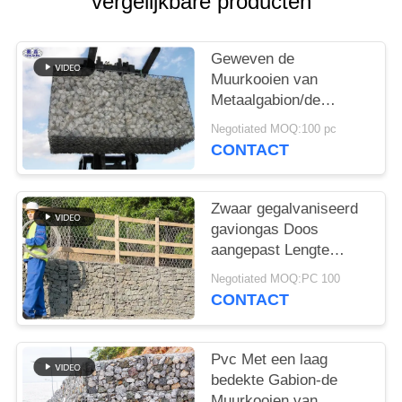
vergelijkbare producten
Geweven de
Muurkooien van
Metaalgabion/de
Gegalvaniseerde de
Negotiated MOQ:100 pc
Kooioem van de
CONTACT
Staalsteen Dienst
Zwaar gegalvaniseerd
gaviongas Doos
aangepast Lengte
Breedte Hoogte
Negotiated MOQ:PC 100
Dammen Scour
CONTACT
bescherming
Pvc Met een laag
bedekte Gabion-de
Muurkooien van