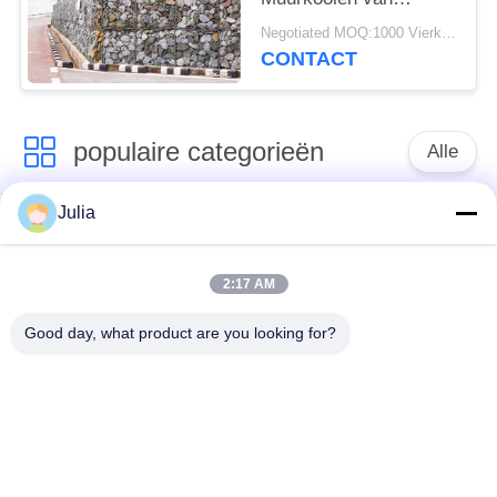
Mandengabion,
Negotiated MOQ:1000 Vierkante Meter
Gabion-Doos voor
CONTACT
Bankbescherming
populaire categorieën
Alle
Julia
Verdedigingsbarrière
Militaire Barrière
2:17 AM
Zand Gevulde
Verdedigingsbastionbarrières
Barrières
Good day, what product are you looking for?
Scheermesprikkeldraad
veiligheidsstaafdraad
MZP Draadobstakel
Anti-tankdraad
met geringe