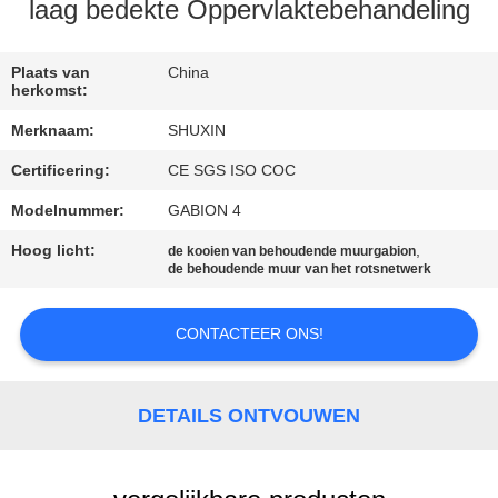
NEEM
laag bedekte Oppervlaktebehandeling
CONTACT
MET
Plaats van
China
herkomst:
ONS
Merknaam:
SHUXIN
OP
Certificering:
CE SGS ISO COC
Modelnummer:
GABION 4
NIEUWS
Hoog licht:
,
de kooien van behoudende muurgabion
de behoudende muur van het rotsnetwerk
OFFERTE
AANVRAGEN
CONTACTEER ONS!
SITEMAP
DETAILS ONTVOUWEN
PRIVACYBELEID