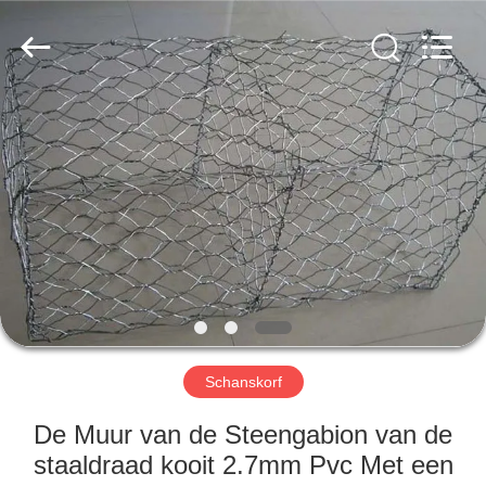
Wire
Mesh
Co.,
Ltd..
All
Rights
Reserved.
THUIS
PRODUCTEN
OVER
ONS
FABRIEKSTOCHT
Schanskorf
KWALITEITSCONTROLE
De Muur van de Steengabion van de
staaldraad kooit 2.7mm Pvc Met een