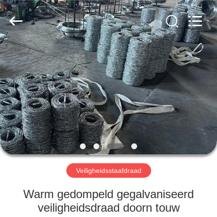
Wire
Mesh
Co.,
Ltd..
All
Rights
Reserved.
THUIS
PRODUCTEN
OVER
ONS
FABRIEKSTOCHT
Veiligheidsstaafdraad
KWALITEITSCONTROLE
Warm gedompeld gegalvaniseerd
veiligheidsdraad doorn touw