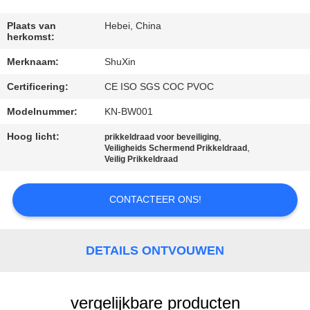
NEEM
CONTACT
Plaats van
Hebei, China
herkomst:
MET
Merknaam:
ShuXin
ONS
Certificering:
CE ISO SGS COC PVOC
OP
Modelnummer:
KN-BW001
NIEUWS
Hoog licht:
,
prikkeldraad voor beveiliging
,
Veiligheids Schermend Prikkeldraad
Veilig Prikkeldraad
OFFERTE
AANVRAGEN
CONTACTEER ONS!
SITEMAP
DETAILS ONTVOUWEN
PRIVACYBELEID
vergelijkbare producten