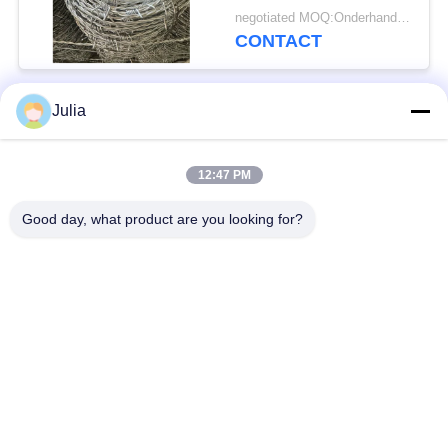
bedekte ijzeren
negotiated MOQ:Onderhandeld worden
prikkeldraad
CONTACT
Julia
populaire categorieën
Alle
12:47 PM
Verdedigingsbarrière
Militaire Barrière
Good day, what product are you looking for?
Zand Gevulde
Verdedigingsbastionbarrières
Barrières
Scheermesprikkeldraad
veiligheidsstaafdraad
MZP Draadobstakel
Anti-tankdraad
met geringe
zichtbaarheid