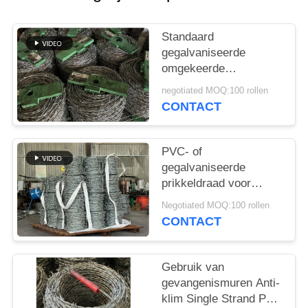
Standaard
gegalvaniseerde
omgekeerde
draaibeveiliging
negotiated MOQ:100 rollen
prikkeldraad Fabriek
CONTACT
direct
PVC- of
gegalvaniseerde
prikkeldraad voor
grensbescherming
Negotiated MOQ:100 rollen
CONTACT
Gebruik van
gevangenismuren Anti-
klim Single Strand PVC