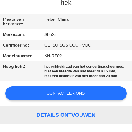
NEEM
hek
CONTACT
MET
Plaats van
Hebei, China
herkomst:
ONS
Merknaam:
ShuXin
OP
Certificering:
CE ISO SGS COC PVOC
Modelnummer:
KN-RZ02
NIEUWS
Hoog licht:
,
het prikkeldraad van het concertinascheermes
,
met een breedte van niet meer dan 15 mm
OFFERTE
met een diameter van niet meer dan 20 mm
AANVRAGEN
CONTACTEER ONS!
SITEMAP
DETAILS ONTVOUWEN
PRIVACYBELEID