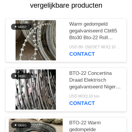
vergelijkbare producten
Warm gedompeld
gegalvaniseerd Cbt65
Bto30 Bto-22 Roll
Concertina Double
USD 80~150/SET MOQ:10 ton
Strand Razor Blade
CONTACT
Barbed Wire
BTO-22 Concertina
Draad Elektrisch
gegalvaniseerd Nigeria
Razor Barbed Wire
USD MOQ:10 ton
Razor Wire Prijs Per
CONTACT
Roll
BTO-22 Warm
gedompelde