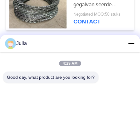
gegalvaniseerde
prikkeldraad veiligheids
Negotiated MOQ:50 stuks
hek enkel scheermes
CONTACT
Julia
populaire categorieën
Alle
4:29 AM
Verdedigingsbarrière
Militaire Barrière
Good day, what product are you looking for?
Zand Gevulde
Verdedigingsbastionbarrières
Barrières
Scheermesprikkeldraad
veiligheidsstaafdraad
MZP Draadobstakel
Anti-tankdraad
met geringe