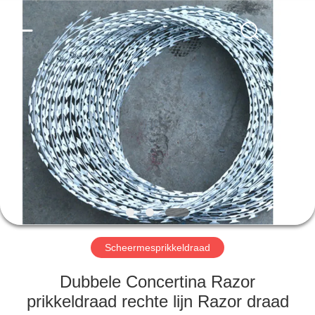
Wire
Mesh
Co.,
Ltd..
All
Rights
Reserved.
THUIS
PRODUCTEN
OVER
ONS
FABRIEKSTOCHT
Scheermesprikkeldraad
KWALITEITSCONTROLE
Dubbele Concertina Razor
prikkeldraad rechte lijn Razor draad