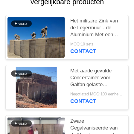
vergelijkbare producten
Het militaire Zink van
de Legermuur - de
Aluminium Met een
laag bedekte van het
MOQ:10 sets
de Barrièrebastion van
CONTACT
Typehesco
Verdedigingsbarrières
voor Vloed
Met aarde gevulde
Concertainer voor
Galfan gelaste
schanskorfdoos als
Negotiated MOQ:100 eenheden
militaire Hesco-
CONTACT
barrières
Zware
Gegalvaniseerde van