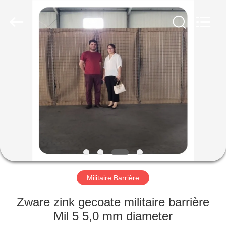
Wire
Mesh
Co.,
Ltd..
All
Rights
Reserved.
THUIS
PRODUCTEN
OVER
ONS
FABRIEKSTOCHT
Militaire Barrière
KWALITEITSCONTROLE
Zware zink gecoate militaire barrière
Mil 5 5,0 mm diameter