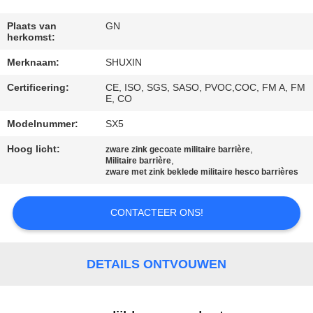
NEEM
CONTACT
Plaats van
GN
herkomst:
MET
Merknaam:
SHUXIN
ONS
Certificering:
CE, ISO, SGS, SASO, PVOC,COC, FM A, FM
OP
E, CO
Modelnummer:
SX5
NIEUWS
Hoog licht:
,
zware zink gecoate militaire barrière
,
Militaire barrière
zware met zink beklede militaire hesco barrières
OFFERTE
AANVRAGEN
CONTACTEER ONS!
SITEMAP
DETAILS ONTVOUWEN
PRIVACYBELEID