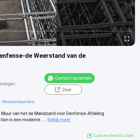
 Denfense-de Weerstand van de
Contact opnemen
eningen
Deel
#
bastionbarrière
on Muur van het de Mandzand voor Denfense-Afdeling
on is een moderne .....
Bekijk meer
Laat een bericht achter.