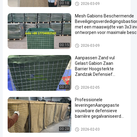
Hesco Bastion
Verdedigingsbastionbarrières
00:18
2026-03-09
Werkplaats
Mesh Gabions Beschermende
Beveiligingsverdedigingsbastio
met een maaswijdte van 3x3 in
ontworpen voor maximale bes
en beveiligingsprestaties
Verdedigingsbastionbarrières
00:15
2026-03-09
Aanpassen Zand vul
Gelast Gabion Zaan
Barrier Hoogsterkte
Zandzak Defensief
Bastion Muur Barrier
Verdedigingsbarrière
00:31
2026-02-05
Professionele
leveringenAangepaste
vouwbare defensieve
barrière gegalvaniseerde
beveiligingsmuur
overstroming defensieve
Verdedigingsbarrière
00:28
2026-02-03
barrière explosie