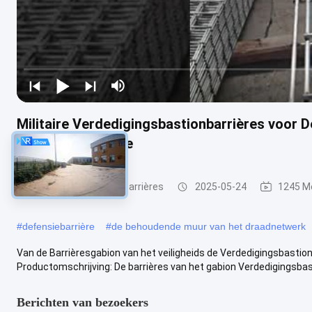
Militaire Verdedigingsbastionbarrières voor
Afdelingscorrosie
Verdedigingsbastionbarrières
2025-05-24
1245 M
#
defensiebarrière
#
de behoudende muur van het draadnetwerk
Van de Barrièresgabion van het veiligheids de Verdedigingsbasti
Productomschrijving: De barrières van het gabion Verdedigingsbasti
Berichten van bezoekers