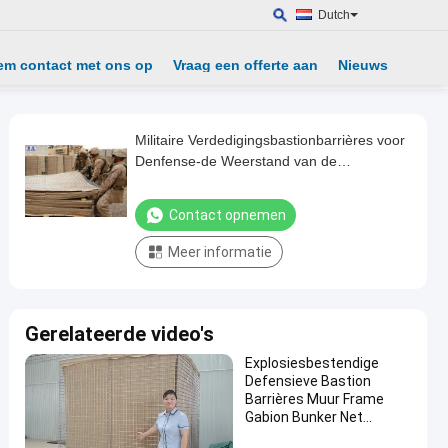
Dutch
em contact met ons op
Vraag een offerte aan
Nieuws
Militaire Verdedigingsbastionbarrières voor
Denfense-de Weerstand van de
Afdelingscorrosie
Contact opnemen
Meer informatie
Gerelateerde video's
Explosiesbestendige
Defensieve Bastion
Barrières Muur Frame
Gabion Bunker Net
Verzinkt Duurzaam