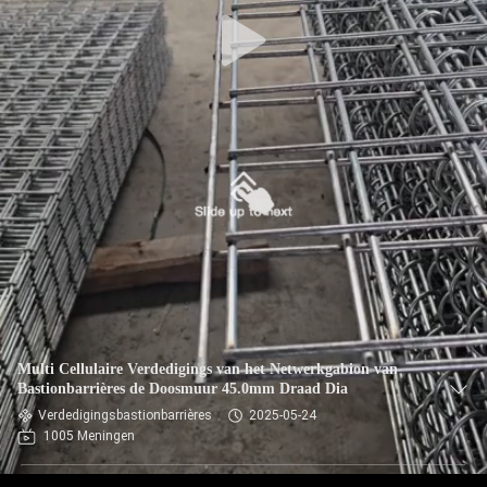
NEEM
CONTACT
MET
ONS
OP
NIEUWS
OFFERTE
AANVRAGEN
Multi Cellulaire Verdedigings van het Netwerkgabion van
SITEMAP
Bastionbarrières de Doosmuur 45.0mm Draad Dia
Verdedigingsbastionbarrières
2025-05-24
1005 Meningen
PRIVACYBELEID