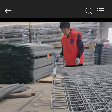
Wire
Mesh
Co.,
Ltd..
All
Rights
Reserved.
THUIS
PRODUCTEN
OVER
ONS
FABRIEKSTOCHT
KWALITEITSCONTROLE