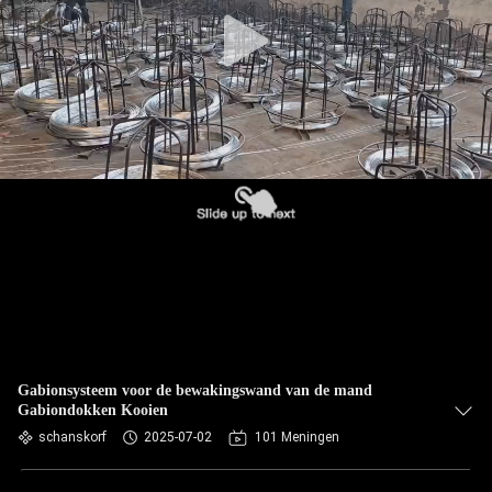
NEEM
CONTACT
MET
ONS
OP
NIEUWS
OFFERTE
AANVRAGEN
SITEMAP
Gabionsysteem voor de bewakingswand van de mand
Gabiondokken Kooien
schanskorf
2025-07-02
101 Meningen
PRIVACYBELEID