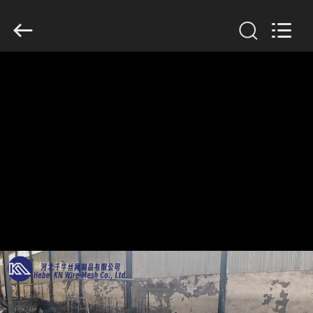
Wire
Mesh
Co.,
Ltd..
All
Rights
Reserved.
THUIS
PRODUCTEN
OVER
ONS
FABRIEKSTOCHT
KWALITEITSCONTROLE