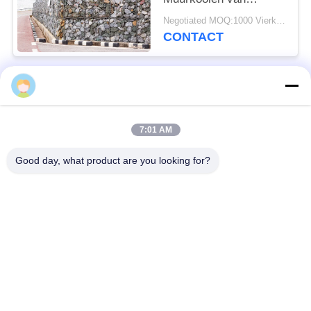
Mandengabion,
Negotiated MOQ:1000 Vierkante Meter
Gabion-Doos voor
CONTACT
Bankbescherming
populaire categorieën
Alle
7:01 AM
Verdedigingsbarrière
Militaire Barrière
Good day, what product are you looking for?
Zand Gevulde
Verdedigingsbastionbarrières
Barrières
Scheermesprikkeldraad
veiligheidsstaafdraad
MZP Draadobstakel
Anti-tankdraad
met geringe