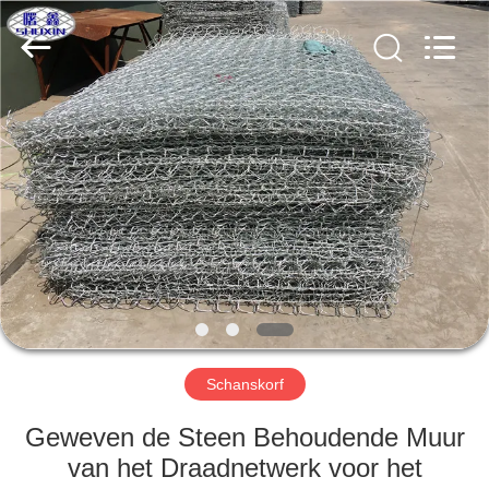
Wire
Mesh
Co.,
Ltd..
All
Rights
Reserved.
THUIS
PRODUCTEN
OVER
ONS
FABRIEKSTOCHT
Schanskorf
KWALITEITSCONTROLE
Geweven de Steen Behoudende Muur
van het Draadnetwerk voor het