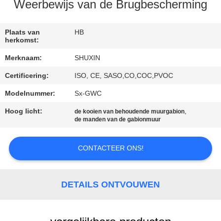
NEEM
Weerbewijs van de Brugbescherming
CONTACT
MET
Plaats van
HB
herkomst:
ONS
Merknaam:
SHUXIN
OP
Certificering:
ISO, CE, SASO,CO,COC,PVOC
Modelnummer:
Sx-GWC
NIEUWS
Hoog licht:
,
de kooien van behoudende muurgabion
de manden van de gabionmuur
OFFERTE
AANVRAGEN
CONTACTEER ONS!
SITEMAP
DETAILS ONTVOUWEN
PRIVACYBELEID