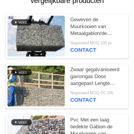
vergelijkbare producten
Geweven de
Muurkooien van
Metaalgabion/de
Gegalvaniseerde de
Negotiated MOQ:100 pc
Kooioem van de
CONTACT
Staalsteen Dienst
Zwaar gegalvaniseerd
gaviongas Doos
aangepast Lengte
Breedte Hoogte
Negotiated MOQ:PC 100
Dammen Scour
CONTACT
bescherming
Pvc Met een laag
bedekte Gabion-de
Muurkooien van